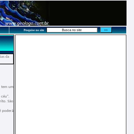
Pesquise no site
ias da
o tem um
 céu".
ito. São
ê poderá