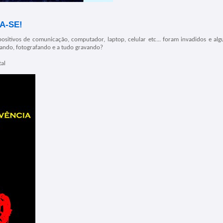
A-SE!
ositivos de comunicação, computador, laptop, celular etc... foram invadidos e al
iando, fotografando e a tudo gravando?
al