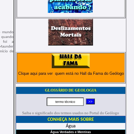
o mundo
o quando
: foi a
aunder
nício de
Clique aqui para ver quem está no Hall da Fama do Geólogo
GLOSSÁRIO DE GEOLOGIA
Saiba o significado dos termos usados no Portal do Geólogo
CONHEÇA MAIS SOBRE
Água
Água Verdades e Mentiras