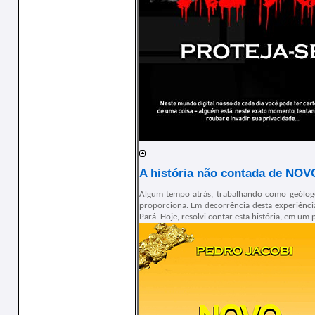
A história não contada de NO
Algum tempo atrás, trabalhando como geólogo
proporciona. Em decorrência desta experiên
Pará. Hoje, resolvi contar esta história, em u