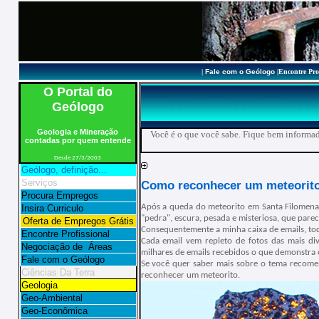
|
Fale com o Geólogo
|
Encontre Pro
O Portal do
Geólogo
Geologia e Mineração
Você é o que você sabe. Fique bem inform
contadas por quem entende
Desde 27/3/2003
Geólogo, definição...
Serviços
Como reconhecer um meteorit
Procura Empregos
Após a queda do meteorito em Santa Filomena
Insira Curriculo
"pedra", escura, pesada e misteriosa, que pare
Oferta de Empregos Grátis
Consequentemente a minha caixa de emails, tod
Encontre Profissional
Cada email vem repleto de fotos das mais div
Negociação de Áreas
milhares de emails recebidos o que demonstra 
Fale com o Geólogo
Se você quer saber mais sobre o tema recomen
Ciências Da Terra
reconhecer um meteorito.
Geologia
Geo-Ambiental
Geo-Econômica