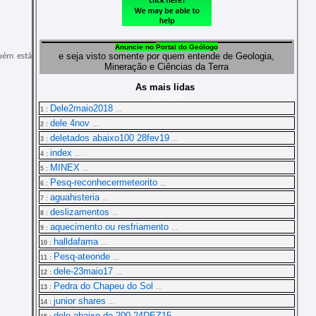
Anuncie
no
Portal do Geólogo
e seja visto somente por quem entende de Geologia,
guém está
Mineração e Ciências da Terra
As mais lidas
2.167.834
Dele2maio2018
1 :
...
dele 4nov
2 :
...
deletados abaixo100 28fev19
3 :
...
index
4 :
...
MINEX
5 :
...
Pesq-reconhecermeteorito
6 :
...
aguahisteria
7 :
...
deslizamentos
8 :
...
aquecimento ou resfriamento
9 :
...
halldafama
10 :
...
Pesq-ateonde
11 :
...
dele-23maio17
12 :
...
Pedra do Chapeu do Sol
13 :
...
junior shares
14 :
...
dele abaixo de 200 24DEZ15