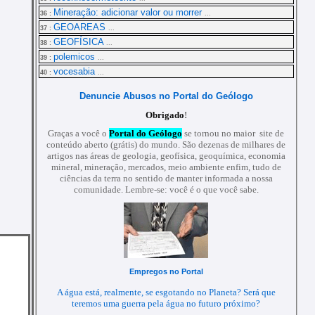
Mineração: adicionar valor ou morrer
36 :
...
GEOAREAS
37 :
...
GEOFÍSICA
38 :
...
polemicos
39 :
...
vocesabia
40 :
...
Denuncie Abusos no Portal do Geólogo
Obrigado
!
Graças a você o
Portal do Geólogo
se tornou no maior site de
conteúdo aberto (grátis) do mundo. São dezenas de milhares de
artigos nas áreas de geologia, geofísica, geoquímica, economia
mineral, mineração, mercados, meio ambiente enfim, tudo de
ciências da terra no sentido de manter informada a nossa
comunidade. Lembre-se: você é o que você sabe.
Empregos no Portal
A água está, realmente, se esgotando no Planeta? Será que
teremos uma guerra pela água no futuro próximo?