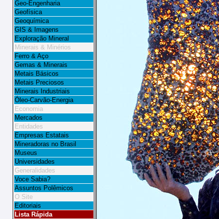
Geo-Engenharia
Geofísica
Geoquímica
GIS
& Imagens
Exploração Mineral
Minerais & Minérios
Ferro & Aço
Gemas & Minerais
Metais Básicos
Metais Preciosos
Minerais Industriais
Óleo-Carvão-Energia
Economia
Mercados
Entidades
Empresas Estatais
Mineradoras no Brasil
Museus
Universidades
Generalidades
Voce Sabia?
Assuntos Polêmicos
O Site
Editoriais
Lista Rápida