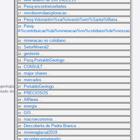
15 :
...
Pesq-encontreiverbetes
16 :
...
novoboomdaexploracao
17 :
...
Pesq-Votorantim%vai%investir%em%Santa%Maria
18 :
...
Pesq-
19 :
A%contribuicao%da%mineracao%no%cotidiano%de%nossas
...
mineracao no cotidiano
20 :
...
SetorMineral2
21 :
...
geoteste
22 :
...
Pesq-PortaldoGeologo
23 :
...
CONSULT
24 :
...
major shares
25 :
...
mercados
26 :
...
PortaldoGeologo
geologia
27 :
...
stado do
PRECIOSOS
28 :
...
AllNews
29 :
...
energia
30 :
...
GIS
31 :
...
macroeconomia
32 :
...
Descoberta de Pedra Branca
33 :
...
minieraglacial2019
34 :
...
reconhecermeteorito
35 :
...