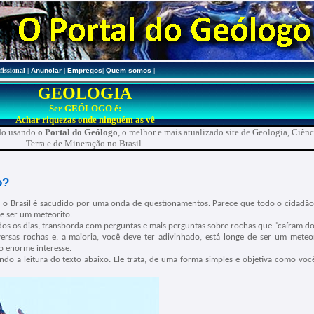
fissional
|
Anunciar
|
Empregos
|
Quem somos
|
GEOLOGIA
Ser GEÓLOGO é:
Achar riquezas onde ninguém as vê
ado usando
o Portal do Geólogo
, o melhor e mais atualizado site de Geologia, Ciênc
Terra e de Mineração no Brasil.
o?
 o Brasil é sacudido por uma onda de questionamentos. Parece que todo o cidadã
ce ser um meteorito.
os os dias, transborda com perguntas e mais perguntas sobre rochas que "caíram do
ersas rochas e, a maioria, você deve ter adivinhado, está longe de ser um meteor
o enorme interesse.
do a leitura do texto abaixo. Ele trata, de uma forma simples e objetiva como voc