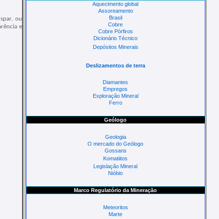
Aquecimento global
Assoreamento
Brasil
spar, ou
Cobre
arência e
Cobre Pórfiros
Dicionário Técnico
Depósitos Minerais
Deslizamentos de terra
Diamantes
Empregos
Exploração Mineral
Ferro
Geólogo
Geologia
O mercado do Geólogo
Gossans
Komatiitos
Legislação Mineral
Nióbio
Marco Regulatório da Mineração
Meteoritos
Marte