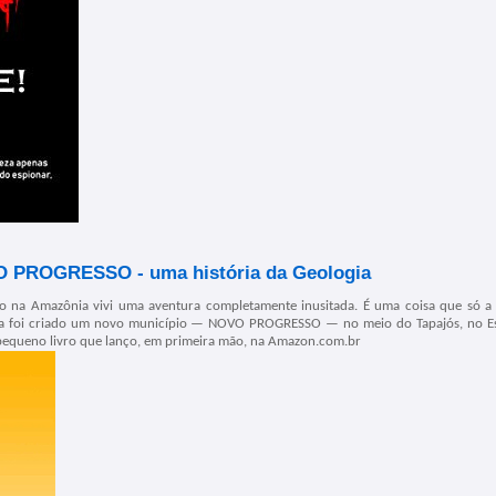
VO PROGRESSO - uma história da Geologia
 na Amazônia vivi uma aventura completamente inusitada. É uma coisa que só a 
cia foi criado um novo município — NOVO PROGRESSO — no meio do Tapajós, no E
m pequeno livro que lanço, em primeira mão, na Amazon.com.br