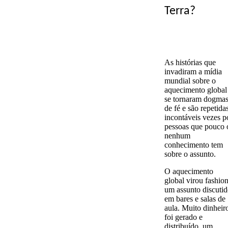
Terra?
As histórias que
invadiram a mídia
mundial sobre o
aquecimento global
se tornaram dogma
de fé e são repetida
incontáveis vezes p
pessoas que pouco 
nenhum
conhecimento tem
sobre o assunto.
O aquecimento
global virou fashion
um assunto discuti
em bares e salas de
aula. Muito dinheir
foi gerado e
distribuído, um