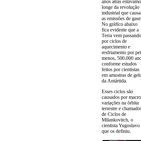
anos atrás estávamo
longe da revolução
industrial que causa
as emissões de gase
No gráfico abaixo
fica evidente que a
Terra vem passand
por ciclos de
aquecimento e
resfriamento por pe
menos, 500.000 ano
conforme estudos
feitos por cientistas
em amostras de gel
da Antártida.
Esses ciclos são
causados por macro
variações na órbita
terrestre e chamado
de Ciclos de
Milankovitch, o
cientista Yugoslavo
que os definiu.