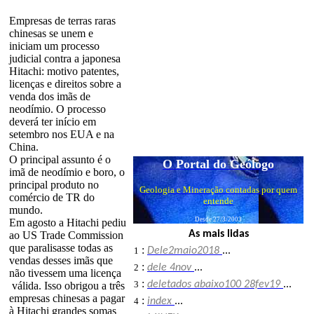
Empresas de terras raras
chinesas se unem e
iniciam um processo
judicial contra a japonesa
Hitachi: motivo patentes,
licenças e direitos sobre a
venda dos imãs de
neodímio. O processo
deverá ter início em
setembro nos EUA e na
China.
O principal assunto é o
O Portal do Geólogo
imã de neodímio e boro, o
principal produto no
Geologia e Mineração contadas por quem
comércio de TR do
entende
mundo.
Desde 27/3/2003
Em agosto a Hitachi pediu
As mais lidas
ao US Trade Commission
que paralisasse todas as
:
1
Dele2maio2018
...
vendas desses imãs que
:
2
dele 4nov
...
não tivessem uma licença
:
3
deletados abaixo100 28fev19
...
válida. Isso obrigou a três
empresas chinesas a pagar
:
4
index
...
à Hitachi grandes somas