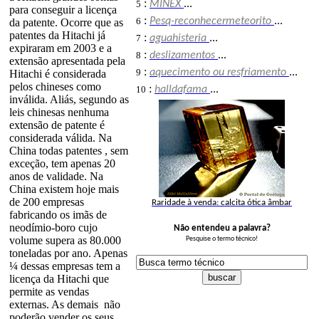
:
5
MINEX
...
para conseguir a licença
:
6
Pesq-reconhecermeteorito
...
da patente. Ocorre que as
patentes da Hitachi já
:
7
aguahisteria
...
expiraram em 2003 e a
:
8
deslizamentos
...
extensão apresentada pela
:
9
aquecimento ou resfriamento
...
Hitachi é considerada
pelos chineses como
:
10
halldafama
...
inválida. Aliás, segundo as
leis chinesas nenhuma
extensão de patente é
considerada válida. Na
China todas patentes , sem
exceção, tem apenas 20
anos de validade. Na
China existem hoje mais
de 200 empresas
Raridade à venda: calcita ótica âmbar
fabricando os imãs de
neodímio-boro cujo
Não entendeu a palavra?
volume supera as 80.000
Pesquise o termo técnico!
toneladas por ano. Apenas
¼ dessas empresas tem a
licença da Hitachi que
permite as vendas
externas. As demais não
poderão vender os seus