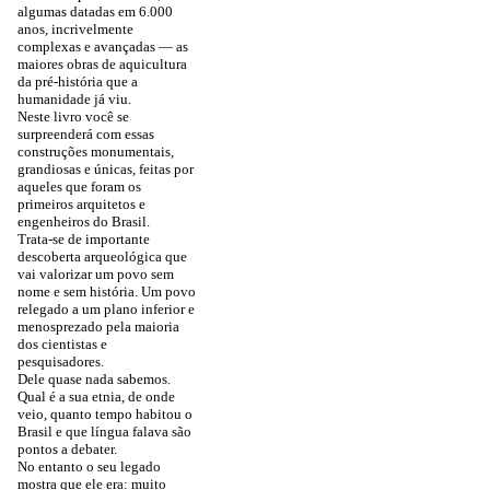
algumas datadas em 6.000
anos, incrivelmente
complexas e avançadas — as
maiores obras de aquicultura
da pré-história que a
humanidade já viu.
Neste livro você se
surpreenderá com essas
construções monumentais,
grandiosas e únicas, feitas por
aqueles que foram os
primeiros arquitetos e
engenheiros do Brasil.
Trata-se de importante
descoberta arqueológica que
vai valorizar um povo sem
nome e sem história. Um povo
relegado a um plano inferior e
menosprezado pela maioria
dos cientistas e
pesquisadores.
Dele quase nada sabemos.
Qual é a sua etnia, de onde
veio, quanto tempo habitou o
Brasil e que língua falava são
pontos a debater.
No entanto o seu legado
mostra que ele era: muito