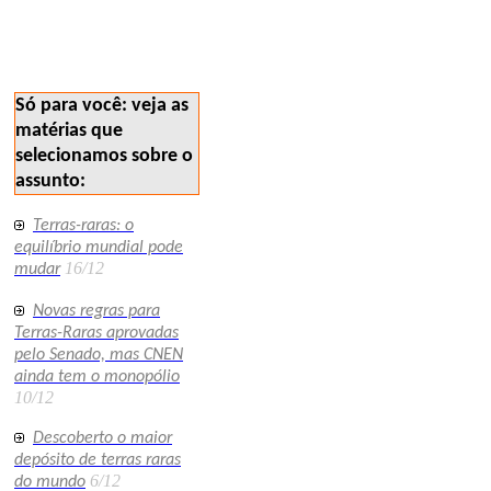
mercados metaisbase
minex polemicos 164
Só para você: veja as
matérias que
selecionamos sobre o
assunto:
Terras-raras: o
equilíbrio mundial pode
16/12
mudar
Novas regras para
Terras-Raras aprovadas
pelo Senado, mas CNEN
ainda tem o monopólio
10/12
Descoberto o maior
depósito de terras raras
6/12
do mundo