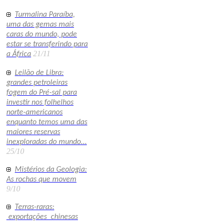
Turmalina Paraíba,
uma das gemas mais
caras do mundo, pode
estar se transferindo para
21/11
a África
Leilão de Libra:
grandes petroleiras
fogem do Pré-sal para
investir nos folhelhos
norte-americanos
enquanto temos uma das
maiores reservas
inexploradas do mundo...
25/10
Mistérios da Geologia:
As rochas que movem
9/10
Terras-raras:
exportações chinesas