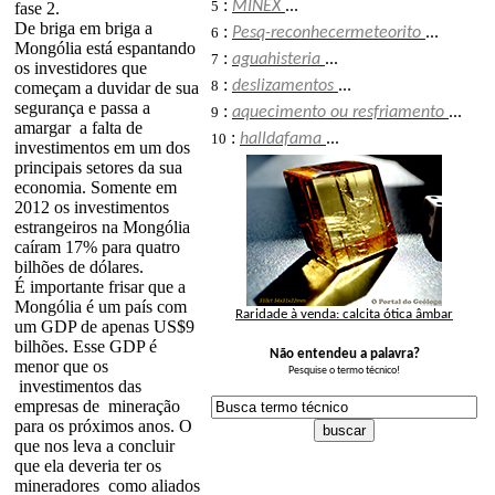
:
5
MINEX
...
fase 2.
De briga em briga a
:
6
Pesq-reconhecermeteorito
...
Mongólia está espantando
:
7
aguahisteria
...
os investidores que
:
8
deslizamentos
...
começam a duvidar de sua
segurança e passa a
:
9
aquecimento ou resfriamento
...
amargar a falta de
:
10
halldafama
...
investimentos em um dos
principais setores da sua
economia. Somente em
2012 os investimentos
estrangeiros na Mongólia
caíram 17% para quatro
bilhões de dólares.
É importante frisar que a
Mongólia é um país com
Raridade à venda: calcita ótica âmbar
um GDP de apenas US$9
bilhões. Esse GDP é
Não entendeu a palavra?
menor que os
Pesquise o termo técnico!
investimentos das
empresas de mineração
para os próximos anos. O
que nos leva a concluir
que ela deveria ter os
mineradores como aliados