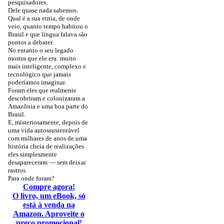
pesquisadores.
Dele quase nada sabemos.
Qual é a sua etnia, de onde
veio, quanto tempo habitou o
Brasil e que língua falava são
pontos a debater.
No entanto o seu legado
mostra que ele era: muito
mais inteligente, complexo e
tecnológico que jamais
poderíamos imaginar.
Foram eles que realmente
descobriram e colonizaram a
Amazônia e uma boa parte do
Brasil.
E, misteriosamente, depois de
uma vida autossustentável
com milhares de anos de uma
história cheia de realizações
eles simplesmente
desapareceram — sem deixar
rastros.
Para onde foram?
Compre agora!
O livro, um eBook, só
está à venda na
Amazon. Aproveite o
preço promocional!