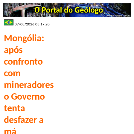
07/08/2026 03:17:20
Mongólia:
após
confronto
com
mineradores
o Governo
tenta
desfazer a
má