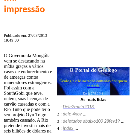
impressão
Publicado em: 27/03/2013
19:49:00
O Governo da Mongólia
vem se destacando na
mídia graças a vários
O Portal do Geólogo
casos de endurecimento e
de ameaças contra
Geologia e Mineração contadas por quem
mineradores estrangeiros.
entende
Foi assim com a
SouthGobi que teve,
Desde 27/3/2003
ontem, suas licenças de
As mais lidas
carvão cassadas e com a
:
1
Dele2maio2018
...
Rio Tinto que pode ter o
:
2
dele 4nov
...
seu projeto Oyu Tolgoi
também cassado. A Rio
:
3
deletados abaixo100 28fev19
...
pretende investir mais de
:
4
index
...
seis bilhões de dólares na