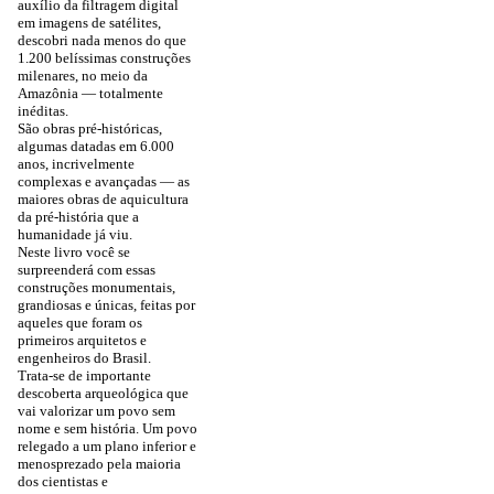
auxílio da filtragem digital
em imagens de satélites,
descobri nada menos do que
1.200 belíssimas construções
milenares, no meio da
Amazônia — totalmente
inéditas.
São obras pré-históricas,
algumas datadas em 6.000
anos, incrivelmente
complexas e avançadas — as
maiores obras de aquicultura
da pré-história que a
humanidade já viu.
Neste livro você se
surpreenderá com essas
construções monumentais,
grandiosas e únicas, feitas por
aqueles que foram os
primeiros arquitetos e
engenheiros do Brasil.
Trata-se de importante
descoberta arqueológica que
vai valorizar um povo sem
nome e sem história. Um povo
relegado a um plano inferior e
menosprezado pela maioria
dos cientistas e