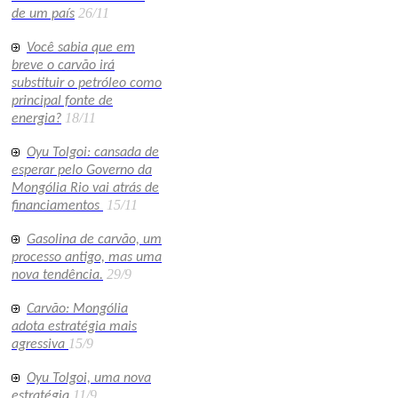
26/11
de um país
Você sabia que em
breve o carvão irá
substituir o petróleo como
principal fonte de
18/11
energia?
Oyu Tolgoi: cansada de
esperar pelo Governo da
Mongólia Rio vai atrás de
15/11
financiamentos
Gasolina de carvão, um
processo antigo, mas uma
29/9
nova tendência.
Carvão: Mongólia
adota estratégia mais
15/9
agressiva
Oyu Tolgoi, uma nova
11/9
estratégia