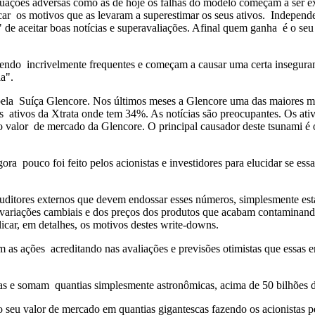
tuações adversas como as de hoje os falhas do modelo começam a ser e
r os motivos que as levaram a superestimar os seus ativos. Independe
de aceitar boas notícias e superavaliações. Afinal quem ganha é o seu
endo incrivelmente frequentes e começam a causar uma certa inseguran
a".
to pela Suíça Glencore. Nos últimos meses a Glencore uma das maiores
os ativos da Xtrata onde tem 34%. As notícias são preocupantes. Os ati
o valor de mercado da Glencore. O principal causador deste tsunami é 
gora pouco foi feito pelos acionistas e investidores para elucidar se es
uditores externos que devem endossar esses números, simplesmente est
 e variações cambiais e dos preços dos produtos que acabam contaminan
car, em detalhes, os motivos destes write-downs.
as ações acreditando nas avaliações e previsões otimistas que essas e
sas e somam quantias simplesmente astronômicas, acima de 50 bilhões
o seu valor de mercado em quantias gigantescas fazendo os acionistas 