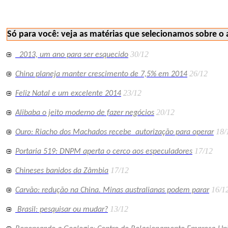
geologia minex polemicos 180
Só para você: veja as matérias que selecionamos sobre o 
30/12
2013, um ano para ser esquecido
26/12
China planeja manter crescimento de 7,5% em 2014
23/12
Feliz Natal e um excelente 2014
20/12
Alibaba o jeito moderno de fazer negócios
18/
Ouro: Riacho dos Machados recebe autorização para operar
17/12
Portaria 519: DNPM aperta o cerco aos especuladores
17/12
Chineses banidos da Zâmbia
16/1
Carvão: redução na China. Minas australianas podem parar
13/12
Brasil: pesquisar ou mudar?