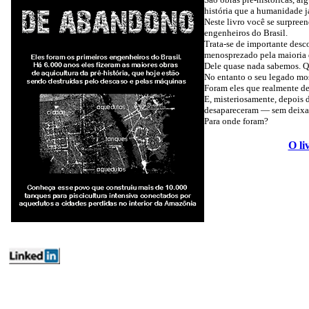
história que a humanidade j
Neste livro você se surpreen
engenheiros do Brasil.
Trata-se de importante desc
menosprezado pela maioria d
Dele quase nada sabemos. Qu
No entanto o seu legado mos
Foram eles que realmente de
E, misteriosamente, depois 
desapareceram — sem deixar 
Para onde foram?
O li