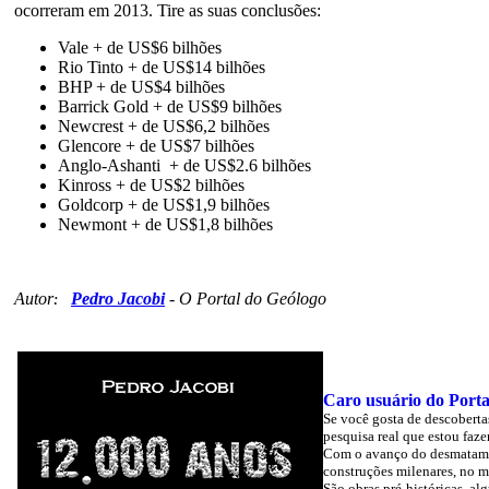
ocorreram em 2013. Tire as suas conclusões:
Vale + de US$6 bilhões
Rio Tinto + de US$14 bilhões
BHP + de US$4 bilhões
Barrick Gold + de US$9 bilhões
Newcrest + de US$6,2 bilhões
Glencore + de US$7 bilhões
Anglo-Ashanti + de US$2.6 bilhões
Kinross + de US$2 bilhões
Goldcorp + de US$1,9 bilhões
Newmont + de US$1,8 bilhões
Autor
Pedro Jacobi
-
O Portal do Geólogo
:
Caro usuário do Porta
Se você gosta de descoberta
pesquisa real que estou faz
Com o avanço do desmatament
construções milenares, no 
São obras pré-históricas, a