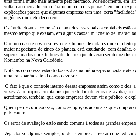
uma forma muito mais atraente pelo mercado. Posteriormente, em si
voltam ao mercado com o "rabo no meio das pernas" tentando explica
explicações parece que algumas empresas tem uma certa "facilidade" 
negócios que dele decorrem.
Os "write downs" como são chamados essas baixas contábeis estão s
mesmo tempo que exalam, em alguns casos um "cheiro de maracutai
O último caso é o write-down de 7 bilhões de dólares que será fei
maior negociante de zinco do planeta, está estudando, com detalhe, 
superestimados em 7 bilhões de dólares que deverão ser deduzidos d
Koniambo na Nova Caledônia.
Notícias como essa estão todos os dias na mídia especializada e até a
uma transparência total como deve ser.
O fato é que o controle interno dessas empresas assim como o dos a
vezes. A princípio acreditamos que se tratam de erros de avaliação
acreditamos, também, que essas empresas devem vir a público e expli
Quem perde com isso são, como sempre, os acionistas que compraram 
publicaram.
Os erros de avaliação estão sendo comuns à todas as grandes empre
Veja abaixo alguns exemplos, onde as empresas tiveram que reduzir 