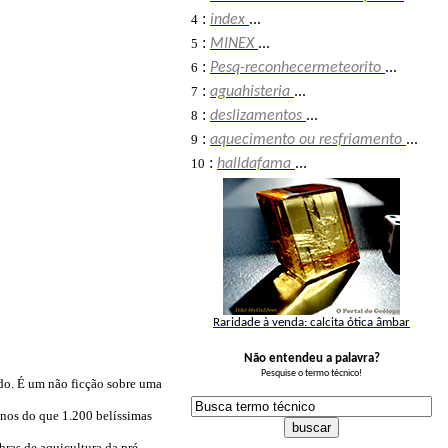
:
4
index
...
:
5
MINEX
...
:
6
Pesq-reconhecermeteorito
...
:
7
aguahisteria
...
:
8
deslizamentos
...
:
9
aquecimento ou resfriamento
...
:
10
halldafama
...
Raridade à venda: calcita ótica âmbar
Não entendeu a palavra?
Pesquise o termo técnico!
ndo. É um não ficção sobre uma
enos do que 1.200 belíssimas
ras de aquicultura da pré-