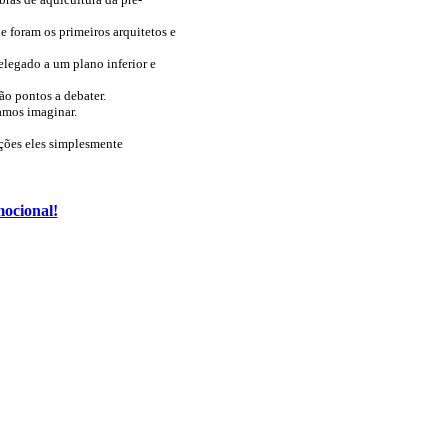
e foram os primeiros arquitetos e
elegado a um plano inferior e
ão pontos a debater.
amos imaginar.
ações eles simplesmente
mocional!