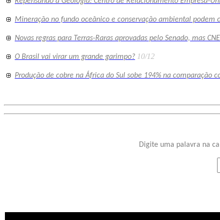
Repensando a Geologia: Centro de Relacionamento Empresa-Un
Mineração no fundo oceânico e conservação ambiental podem co
Novas regras para Terras-Raras aprovadas pelo Senado, mas CN
10/12
O Brasil vai virar um grande garimpo?
Produção de cobre na África do Sul sobe 194% na comparação 
Digite uma palavra na ca