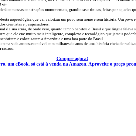
á viu.
derá com essas construções monumentais, grandiosas e únicas, feitas por aqueles qu
oberta arqueológica que vai valorizar um povo sem nome e sem história. Um povo r
os cientistas e pesquisadores.
al é a sua etnia, de onde veio, quanto tempo habitou o Brasil e que língua falava s
tra que ele era: muito mais inteligente, complexo e tecnológico que jamais poderí
scobriram e colonizaram a Amazônia e uma boa parte do Brasil.
de uma vida autossustentável com milhares de anos de uma história cheia de realiz
rastros.
Compre agora!
vro, um eBook, só está à venda na Amazon. Aproveite o preço pro