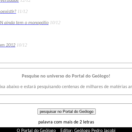
12/12
iversidade
11/12
existir?
10/12
EN ainda tem o monopólio
10/12
com 2012
Pesquise no universo do Portal do Geólogo!
ixa abaixo e estará pesquisando centenas de milhares de matérias a
palavra com mais de 2 letras
O Portal do Geólogo
Editor: Geólogo Pedro Jacobi