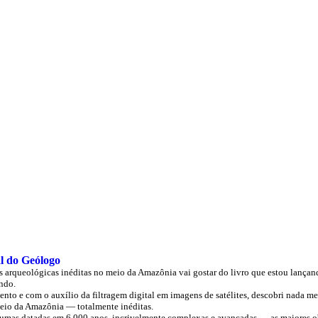
l do Geólogo
s arqueológicas inéditas no meio da Amazônia vai gostar do livro que estou lança
endo.
o e com o auxílio da filtragem digital em imagens de satélites, descobri nada m
meio da Amazônia — totalmente inéditas.
lgumas datadas em 6.000 anos, incrivelmente complexas e avançadas — as maiores ob