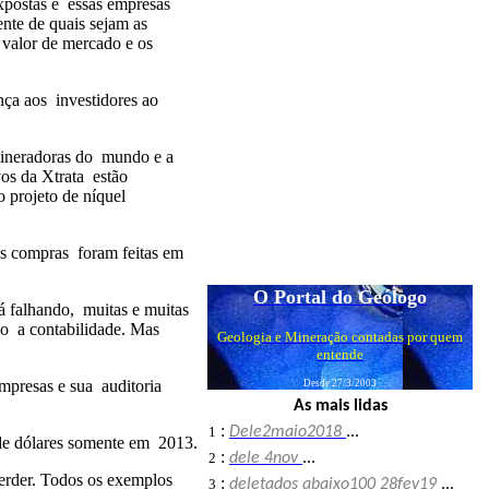
xpostas e essas empresas
nte de quais sejam as
 valor de mercado e os
ça aos investidores ao
 mineradoras do mundo e a
vos da Xtrata estão
o projeto de níquel
sas compras foram feitas em
O Portal do Geólogo
á falhando, muitas e muitas
do a contabilidade. Mas
Geologia e Mineração contadas por quem
entende
mpresas e sua auditoria
Desde 27/3/2003
As mais lidas
:
1
Dele2maio2018
...
 de dólares somente em 2013.
:
2
dele 4nov
...
perder. Todos os exemplos
:
3
deletados abaixo100 28fev19
...