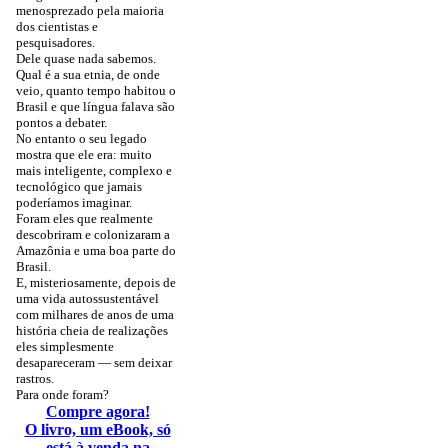
menosprezado pela maioria
dos cientistas e
pesquisadores.
Dele quase nada sabemos.
Qual é a sua etnia, de onde
veio, quanto tempo habitou o
Brasil e que língua falava são
pontos a debater.
No entanto o seu legado
mostra que ele era: muito
mais inteligente, complexo e
tecnológico que jamais
poderíamos imaginar.
Foram eles que realmente
descobriram e colonizaram a
Amazônia e uma boa parte do
Brasil.
E, misteriosamente, depois de
uma vida autossustentável
com milhares de anos de uma
história cheia de realizações
eles simplesmente
desapareceram — sem deixar
rastros.
Para onde foram?
Compre agora!
O livro, um eBook, só
está à venda na