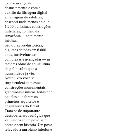
Com o avanço do
desmatamento e com o
auxílio da filtragem digital
em imagens de satélites,
descobri nada menos do que
1.200 belíssimas construções
milenares, no meio da
Amazônia — totalmente
inéditas.
São obras pré-históricas,
algumas datadas em 6.000
anos, incrivelmente
complexas e avançadas — as
maiores obras de aquicultura
da pré-história que a
humanidade já viu.
Neste livro você se
surpreenderá com essas
construções monumentais,
grandiosas e únicas, feitas por
aqueles que foram os
primeiros arquitetos e
engenheiros do Brasil.
Trata-se de importante
descoberta arqueológica que
vai valorizar um povo sem
nome e sem história. Um povo
relegado a um plano inferior e