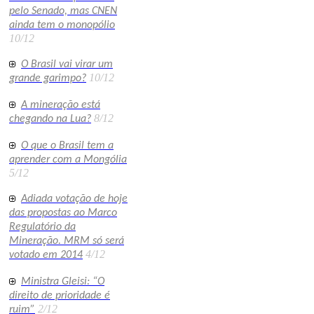
pelo Senado, mas CNEN
ainda tem o monopólio
10/12
O Brasil vai virar um
10/12
grande garimpo?
A mineração está
8/12
chegando na Lua?
O que o Brasil tem a
aprender com a Mongólia
5/12
Adiada votação de hoje
das propostas ao Marco
Regulatório da
Mineração. MRM só será
4/12
votado em 2014
Ministra Gleisi: “O
direito de prioridade é
2/12
ruim”