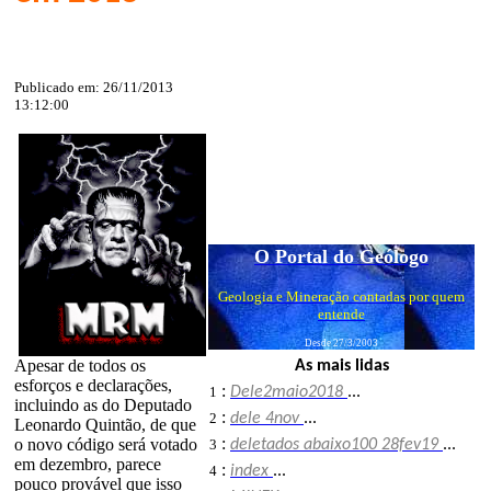
Publicado em: 26/11/2013
13:12:00
O Portal do Geólogo
Geologia e Mineração contadas por quem
entende
Desde 27/3/2003
Apesar de todos os
As mais lidas
esforços e declarações,
:
1
Dele2maio2018
...
incluindo as do Deputado
:
2
dele 4nov
...
Leonardo Quintão, de que
:
o novo código será votado
3
deletados abaixo100 28fev19
...
em dezembro, parece
:
4
index
...
pouco provável que isso