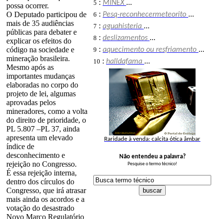
:
5
MINEX
...
possa ocorrer.
:
O Deputado participou de
6
Pesq-reconhecermeteorito
...
mais de 35 audiências
:
7
aguahisteria
...
públicas para debater e
:
8
deslizamentos
...
explicar os efeitos do
:
código na sociedade e
9
aquecimento ou resfriamento
...
mineração brasileira.
:
10
halldafama
...
Mesmo após as
importantes mudanças
elaboradas no corpo do
projeto de lei, algumas
aprovadas pelos
mineradores, como a volta
do direito de prioridade, o
PL 5.807 –PL 37, ainda
apresenta um elevado
Raridade à venda: calcita ótica âmbar
índice de
desconhecimento e
Não entendeu a palavra?
rejeição no Congresso.
Pesquise o termo técnico!
É essa rejeição interna,
dentro dos círculos do
Congresso, que irá atrasar
mais ainda os acordos e a
votação do desastrado
Novo Marco Regulatório