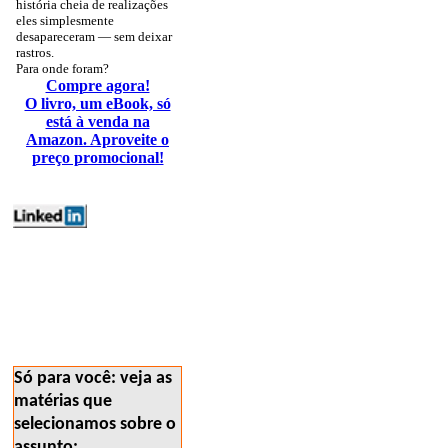
história cheia de realizações
eles simplesmente
desapareceram — sem deixar
rastros.
Para onde foram?
Compre agora!
O livro, um eBook, só
está à venda na
Amazon. Aproveite o
preço promocional!
energia geoambiente
mercados 161
Só para você: veja as
matérias que
selecionamos sobre o
assunto: