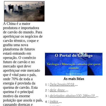
A China é a maior
produtora e importadora
de carvão do mundo. Para
aperfeiçoar os negócios de
carvão térmico, coque e
grafita uma nova
plataforma de futuros
estará entrando em
O Portal do Geólogo
operação. O comércio
futuro de carvão e no
Geologia e Mineração contadas por quem
mercado spot deve
entende
aperfeiçoar este mercado
que é vital para o país,
Desde 27/3/2003
onde 70% de toda a
As mais lidas
energia é provinda da
:
1
Dele2maio2018
...
queima de carvão. Esta
:
2
dele 4nov
...
queima é o principal
:
motivo da enorme
3
deletados abaixo100 28fev19
...
poluição que assola o país,
:
4
index
...
causando doenças e