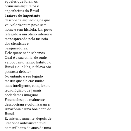
aqueles que foram os
primeiros arquitetos e
engenheiros do Brasil.
Trata-se de importante
descoberta arqueológica que
vai valorizar um povo sem
nome e sem história. Um povo
relegado a um plano inferior e
menosprezado pela maioria
dos cientistas e
pesquisadores.
Dele quase nada sabemos.
Qual é a sua etnia, de onde
veio, quanto tempo habitou o
Brasil e que língua falava são
pontos a debater.
No entanto o seu legado
mostra que ele era: muito
mais inteligente, complexo e
tecnológico que jamais
poderíamos imaginar.
Foram eles que realmente
descobriram e colonizaram a
Amazônia e uma boa parte do
Brasil.
E, misteriosamente, depois de
uma vida autossustentável
com milhares de anos de uma