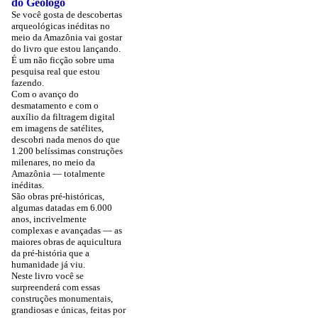
do Geólogo
Se você gosta de descobertas
arqueológicas inéditas no
meio da Amazônia vai gostar
do livro que estou lançando.
É um não ficção sobre uma
pesquisa real que estou
fazendo.
Com o avanço do
desmatamento e com o
auxílio da filtragem digital
em imagens de satélites,
descobri nada menos do que
1.200 belíssimas construções
milenares, no meio da
Amazônia — totalmente
inéditas.
São obras pré-históricas,
algumas datadas em 6.000
anos, incrivelmente
complexas e avançadas — as
maiores obras de aquicultura
da pré-história que a
humanidade já viu.
Neste livro você se
surpreenderá com essas
construções monumentais,
grandiosas e únicas, feitas por