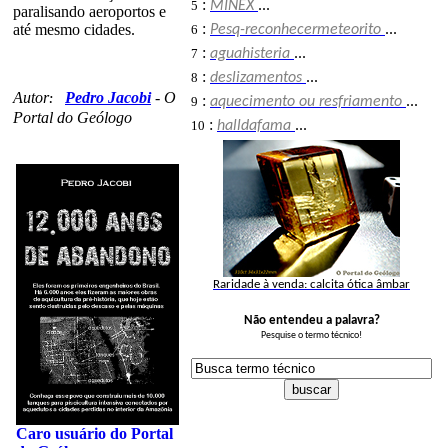
:
5
MINEX
...
paralisando aeroportos e
:
até mesmo cidades.
6
Pesq-reconhecermeteorito
...
:
7
aguahisteria
...
:
8
deslizamentos
...
Autor
Pedro Jacobi
-
O
:
:
9
aquecimento ou resfriamento
...
Portal do Geólogo
:
10
halldafama
...
Raridade à venda: calcita ótica âmbar
Não entendeu a palavra?
Pesquise o termo técnico!
Caro usuário do Portal