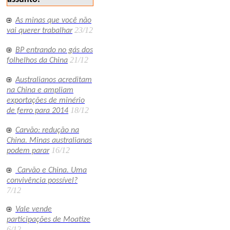
As minas que você não
23/12
vai querer trabalhar
BP entrando no gás dos
21/12
folhelhos da China
Australianos acreditam
na China e ampliam
exportações de minério
18/12
de ferro para 2014
Carvão: redução na
China. Minas australianas
16/12
podem parar
Carvão e China. Uma
convivência possível?
7/12
Vale vende
participações de Moatize
6/12