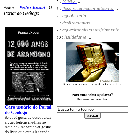
:
5
MINEX
...
Autor
Pedro Jacobi
-
O
:
:
6
Pesq-reconhecermeteorito
...
Portal do Geólogo
:
7
aguahisteria
...
:
8
deslizamentos
...
:
9
aquecimento ou resfriamento
...
:
10
halldafama
...
Raridade à venda: calcita ótica âmbar
Não entendeu a palavra?
Pesquise o termo técnico!
Caro usuário do Portal
do Geólogo
Se você gosta de descobertas
arqueológicas inéditas no
meio da Amazônia vai gostar
do livro que estou lançando.