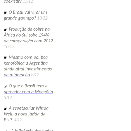
11/12
coexistir?
O Brasil vai virar um
10/12
grande garimpo?
Produção de cobre na
África do Sul sobe 194%
na comparação com 2012
10/12
Mesmo com política
xenofóbica a Argentina
ainda atrai investimentos
8/12
na mineração
O que o Brasil tem a
aprender com a Mongólia
5/12
A espetacular Wirrda
Well, a nova jazida da
4/12
BHP