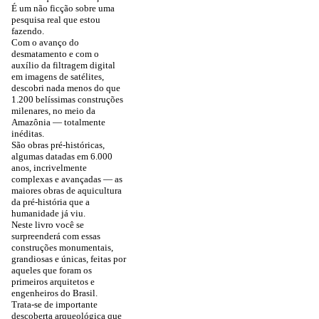
É um não ficção sobre uma
pesquisa real que estou
fazendo.
Com o avanço do
desmatamento e com o
auxílio da filtragem digital
em imagens de satélites,
descobri nada menos do que
1.200 belíssimas construções
milenares, no meio da
Amazônia — totalmente
inéditas.
São obras pré-históricas,
algumas datadas em 6.000
anos, incrivelmente
complexas e avançadas — as
maiores obras de aquicultura
da pré-história que a
humanidade já viu.
Neste livro você se
surpreenderá com essas
construções monumentais,
grandiosas e únicas, feitas por
aqueles que foram os
primeiros arquitetos e
engenheiros do Brasil.
Trata-se de importante
descoberta arqueológica que