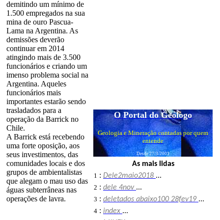
demitindo um mínimo de
1.500 empregados na sua
mina de ouro Pascua-
Lama na Argentina. As
demissões deverão
continuar em 2014
atingindo mais de 3.500
funcionários e criando um
imenso problema social na
Argentina. Aqueles
funcionários mais
importantes estarão sendo
trasladados para a
O Portal do Geólogo
operação da Barrick no
Chile.
Geologia e Mineração contadas por quem
A Barrick está recebendo
entende
uma forte oposição, aos
seus investimentos, das
Desde 27/3/2003
comunidades locais e dos
As mais lidas
grupos de ambientalistas
:
1
Dele2maio2018
...
que alegam o mau uso das
:
2
dele 4nov
...
águas subterrâneas nas
operações de lavra.
:
3
deletados abaixo100 28fev19
...
:
4
index
...