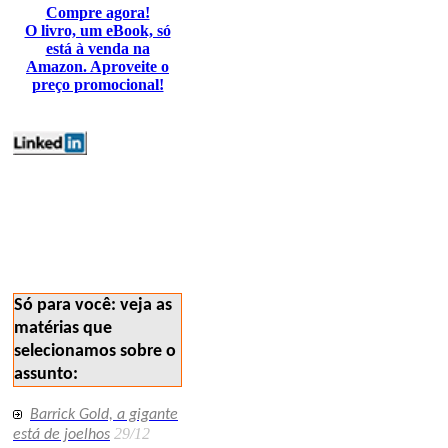
Compre agora!
O livro, um eBook, só
está à venda na
Amazon. Aproveite o
preço promocional!
mercados preciosos minex
geojr 187
Só para você: veja as
matérias que
selecionamos sobre o
assunto:
Barrick Gold, a gigante
29/12
está de joelhos