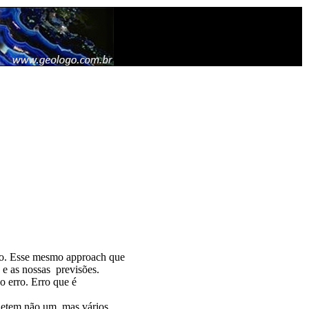
ndo. Esse mesmo approach que
e as nossas previsões.
o erro. Erro que é
fletem não um, mas vários