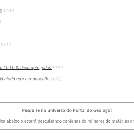
17/12
2
2
14/12
12/12
eixa 100.000 desempregados
10/12
EN ainda tem o monopólio
Pesquise no universo do Portal do Geólogo!
ixa abaixo e estará pesquisando centenas de milhares de matérias a