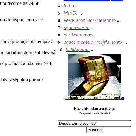
o um recorde de 74,58
:
4
index
...
:
5
MINEX
...
dos transportadores de
:
6
Pesq-reconhecermeteorito
...
:
7
aguahisteria
...
:
8
deslizamentos
...
e com a produção da empresa
:
9
aquecimento ou resfriamento
...
:
10
halldafama
...
 importadora do metal deverá
era produzir, ainda em 2018,
 talvez seguido por um
Raridade à venda: calcita ótica âmbar
Não entendeu a palavra?
Pesquise o termo técnico!