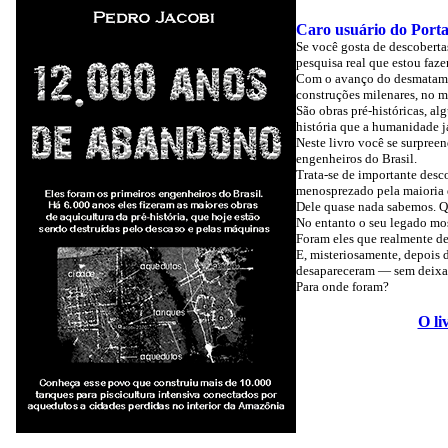
Caro usuário do Porta
Se você gosta de descoberta
pesquisa real que estou faz
Com o avanço do desmatament
construções milenares, no 
São obras pré-históricas, a
história que a humanidade j
Neste livro você se surpreen
engenheiros do Brasil.
Trata-se de importante desc
menosprezado pela maioria d
Dele quase nada sabemos. Qu
No entanto o seu legado mos
Foram eles que realmente de
E, misteriosamente, depois 
desapareceram — sem deixar 
Para onde foram?
O li