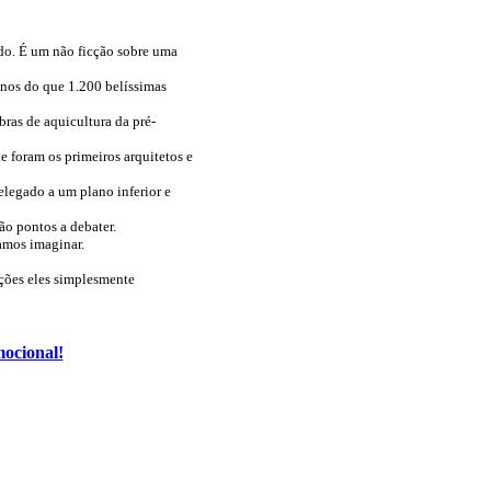
ndo. É um não ficção sobre uma
enos do que 1.200 belíssimas
ras de aquicultura da pré-
e foram os primeiros arquitetos e
elegado a um plano inferior e
ão pontos a debater.
amos imaginar.
ações eles simplesmente
mocional!