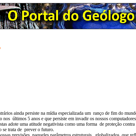
?
ntrários ainda persiste na mídia especializada um ranço de fim do mu
nos últimos 5 anos e que persiste em invadir os nossos computadores 
istas adote uma atitude negativista como uma forma de proteção contra 
se trata de prever o futuro.
nossas previsões, naqueles parâmetros estruturais, globalizados, que re