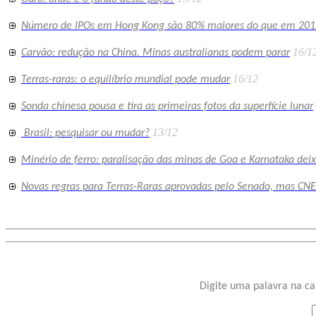
Número de IPOs em Hong Kong são 80% maiores do que em 201
16/1
Carvão: redução na China. Minas australianas podem parar
16/12
Terras-raras: o equilíbrio mundial pode mudar
Sonda chinesa pousa e tira as primeiras fotos da superfície lunar
13/12
Brasil: pesquisar ou mudar?
Minério de ferro: paralisação das minas de Goa e Karnataka d
Novas regras para Terras-Raras aprovadas pelo Senado, mas CN
Digite uma palavra na ca