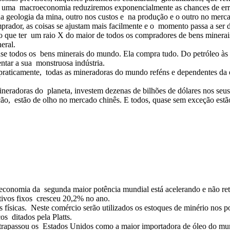
 uma macroeconomia reduziremos exponencialmente as chances de er
 na geologia da mina, outro nos custos e na produção e o outro no merc
prador, as coisas se ajustam mais facilmente e o momento passa a ser 
r do que ter um raio X do maior de todos os compradores de bens miner
eral.
ase todos os bens minerais do mundo. Ela compra tudo. Do petróleo às
ntar a sua monstruosa indústria.
praticamente, todas as mineradoras do mundo reféns e dependentes da
eradoras do planeta, investem dezenas de bilhões de dólares nos seus 
ção, estão de olho no mercado chinês. E todos, quase sem exceção est
 economia da segunda maior potência mundial está acelerando e não ret
tivos fixos cresceu 20,2% no ano.
s físicas. Neste comércio serão utilizados os estoques de minério nos p
os ditados pela Platts.
ultrapassou os Estados Unidos como a maior importadora de óleo do mu