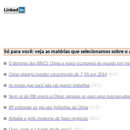
mercados ferrosos minex vocesabia 188
Só para você: veja as matérias que selecionamos sobre o 
O domínio dos BRICS: China a maior economia do mundo em menos
26/12
China planeja manter crescimento de 7,5% em 2014
23/12
As minas que você não vai querer trabalhar
Nem só de PIB viverá a China: prepare-se para uma macromuda
21/12
BP entrando no gás dos folhelhos da China
20/12
Alibaba o jeito moderno de fazer negócios
19/12
Ouro: onde é o fundo deste poço?