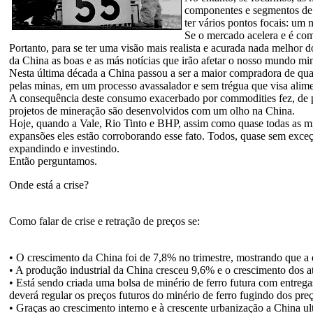
componentes e segmentos de
ter vários pontos focais: um
Se o mercado acelera e é com
Portanto, para se ter uma visão mais realista e acurada nada melho
da China as boas e as más notícias que irão afetar o nosso mundo min
Nesta última década a China passou a ser a maior compradora de qu
pelas minas, em um processo avassalador e sem trégua que visa alime
A consequência deste consumo exacerbado por commodities fez, de 
projetos de mineração são desenvolvidos com um olho na China.
Hoje, quando a Vale, Rio Tinto e BHP, assim como quase todas as min
expansões eles estão corroborando esse fato. Todos, quase sem exce
expandindo e investindo.
Então perguntamos.
Onde está a crise?
Como falar de crise e retração de preços se:
• O crescimento da China foi de 7,8% no trimestre, mostrando que a
• A produção industrial da China cresceu 9,6% e o crescimento dos a
• Está sendo criada uma bolsa de minério de ferro futura com entrega
deverá regular os preços futuros do minério de ferro fugindo dos preç
• Graças ao crescimento interno e à crescente urbanização a China 