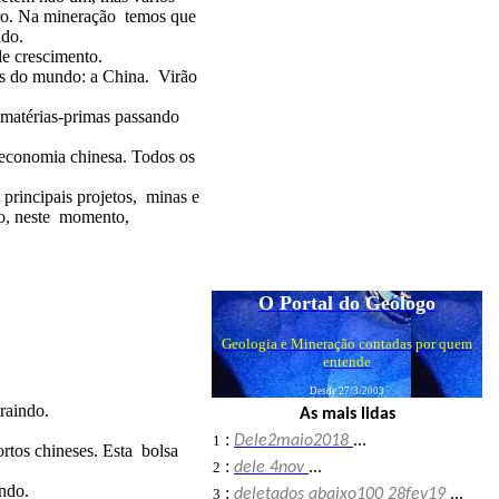
ro. Na mineração temos que
ado.
de crescimento.
ais do mundo: a China. Virão
 matérias-primas passando
 economia chinesa. Todos os
principais projetos, minas e
ão, neste momento,
O Portal do Geólogo
Geologia e Mineração contadas por quem
entende
Desde 27/3/2003
raindo.
As mais lidas
:
1
Dele2maio2018
...
ortos chineses. Esta bolsa
:
2
dele 4nov
...
ndo.
:
3
deletados abaixo100 28fev19
...