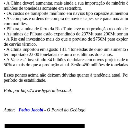
• A China deverá aumentar, mais ainda a sua importação de minério
milhões de toneladas somente em setembro.
• Os custos de transporte marítimo em navios tipo capesize aumento
• As compras e ordens de compra de navios capesize e panamax aum
commodities.
• Pilbara, a mina de ferro da Rio Tinto teve uma produção recorde de
• As minas de Pilbara estão expandindo de 237Mt para 290Mt por an
• A Rio está investindo mais do que o previsto de $750M para exp
de carvão térmico.
• A China importou em agosto 131.4 toneladas de ouro um aumento 
ter importado 2.000 toneladas de ouro nos últimos dois anos.
• A Vale está investindo 34 bilhões de dólares em novos projetos de 
50% a mais do que a produção atual. Serão 450 milhões de tonelada
Esses pontos acima não deixam dúvidas quanto à tendência atual. P
período de estabilidade.
Foto por http://www.hypermiler.co.uk
Autor
Pedro Jacobi
-
O Portal do Geólogo
: