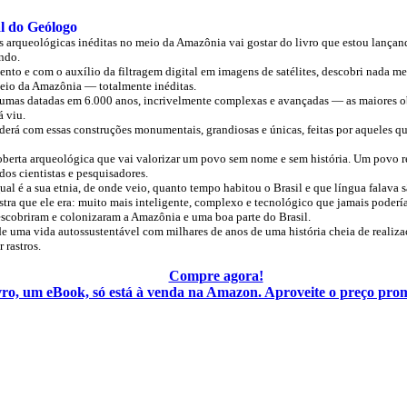
l do Geólogo
s arqueológicas inéditas no meio da Amazônia vai gostar do livro que estou lança
endo.
o e com o auxílio da filtragem digital em imagens de satélites, descobri nada m
meio da Amazônia — totalmente inéditas.
lgumas datadas em 6.000 anos, incrivelmente complexas e avançadas — as maiores ob
á viu.
derá com essas construções monumentais, grandiosas e únicas, feitas por aqueles qu
oberta arqueológica que vai valorizar um povo sem nome e sem história. Um povo r
os cientistas e pesquisadores.
al é a sua etnia, de onde veio, quanto tempo habitou o Brasil e que língua falava s
tra que ele era: muito mais inteligente, complexo e tecnológico que jamais poderí
scobriram e colonizaram a Amazônia e uma boa parte do Brasil.
de uma vida autossustentável com milhares de anos de uma história cheia de realiz
rastros.
Compre agora!
vro, um eBook, só está à venda na Amazon. Aproveite o preço pro