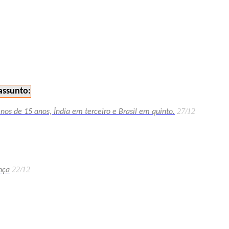
assunto:
27/12
 de 15 anos, Índia em terceiro e Brasil em quinto.
22/12
nça