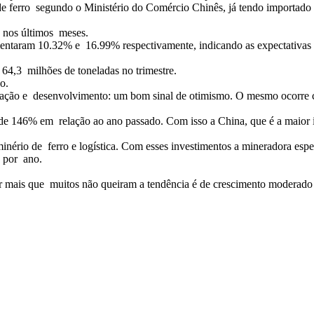
 de ferro segundo o Ministério do Comércio Chinês, já tendo importad
u nos últimos meses.
entaram 10.32% e 16.99% respectivamente, indicando as expectativas 
 64,3 milhões de toneladas no trimestre.
o.
loração e desenvolvimento: um bom sinal de otimismo. O mesmo ocorr
de 146% em relação ao ano passado. Com isso a China, que é a maior
minério de ferro e logística. Com esses investimentos a mineradora esp
s por ano.
or mais que muitos não queiram a tendência é de crescimento moderado