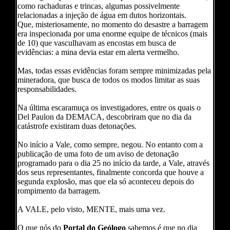
como rachaduras e trincas, algumas possivelmente
relacionadas a injeção de água em dutos horizontais.
Que, misteriosamente, no momento do desastre a barragem
era inspecionada por uma enorme equipe de técnicos (mais
de 10) que vasculhavam as encostas em busca de
evidências: a mina devia estar em alerta vermelho.
Mas, todas essas evidências foram sempre minimizadas pela
mineradora, que busca de todos os modos limitar as suas
responsabilidades.
Na última escaramuça os investigadores, entre os quais o
Del Paulon da DEMACA, descobriram que no dia da
catástrofe existiram duas detonações.
No início a Vale, como sempre, negou. No entanto com a
publicação de uma foto de um aviso de detonação
programado para o dia 25 no início da tarde, a Vale, através
dos seus representantes, finalmente concorda que houve a
segunda explosão, mas que ela só aconteceu depois do
rompimento da barragem.
A VALE, pelo visto, MENTE, mais uma vez.
O que nós do
Portal do Geólogo
sabemos é que no dia