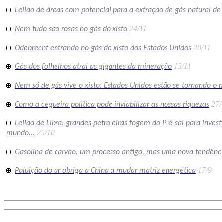
Leilão de áreas com potencial para a extração de gás natural de
24/11
Nem tudo são rosas no gás do xisto
20/11
Odebrecht entrando no gás do xisto dos Estados Unidos
13/11
Gás dos folhelhos atrai as gigantes da mineração
Nem só de gás vive o xisto: Estados Unidos estão se tornando o
27/
Como a cegueira política pode inviabilizar as nossas riquezas
Leilão de Libra: grandes petroleiras fogem do Pré-sal para inve
25/10
mundo...
Gasolina de carvão, um processo antigo, mas uma nova tendênc
17/9
Poluição do ar obriga a China a mudar matriz energética