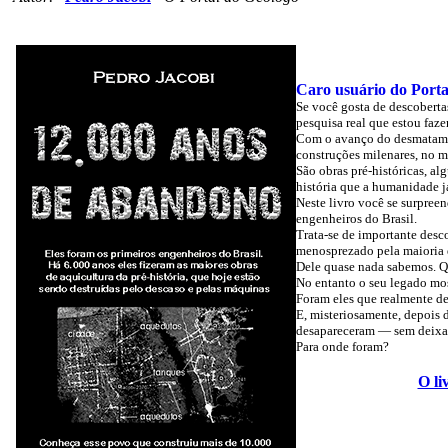
Caro usuário do Porta
Se você gosta de descoberta
pesquisa real que estou faz
Com o avanço do desmatament
construções milenares, no 
São obras pré-históricas, a
história que a humanidade j
Neste livro você se surpreen
engenheiros do Brasil.
Trata-se de importante desc
menosprezado pela maioria d
Dele quase nada sabemos. Qu
No entanto o seu legado mos
Foram eles que realmente de
E, misteriosamente, depois 
desapareceram — sem deixar 
Para onde foram?
O li