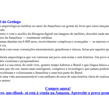
l do Geólogo
s arqueológicas inéditas no meio da Amazônia vai gostar do livro que estou lança
endo.
o e com o auxílio da filtragem digital em imagens de satélites, descobri nada m
meio da Amazônia — totalmente inéditas.
lgumas datadas em 6.000 anos, incrivelmente complexas e avançadas — as maiores ob
á viu.
derá com essas construções monumentais, grandiosas e únicas, feitas por aqueles qu
oberta arqueológica que vai valorizar um povo sem nome e sem história. Um povo r
os cientistas e pesquisadores.
al é a sua etnia, de onde veio, quanto tempo habitou o Brasil e que língua falava s
tra que ele era: muito mais inteligente, complexo e tecnológico que jamais poderí
scobriram e colonizaram a Amazônia e uma boa parte do Brasil.
de uma vida autossustentável com milhares de anos de uma história cheia de realiz
rastros.
Compre agora!
vro, um eBook, só está à venda na Amazon. Aproveite o preço pro