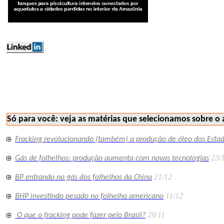
energia geologia mercados descobertas 233
Só para você: veja as matérias que selecionamos sobre o 
Fracking revolucionando (também) a produção de óleo dos Esta
23/
Gás de folhelhos: produção aumenta com novas tecnologias
21/12
BP entrando no gás dos folhelhos da China
11/12
BHP investindo pesado no folhelho americano
29/11
O que o fracking pode fazer pelo Brasil?