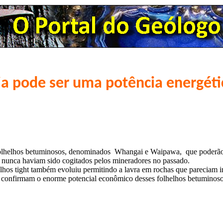
ia pode ser uma potência energéti
e folhelhos betuminosos, denominados Whangai e Waipawa, que poderã
e nunca haviam sido cogitados pelos mineradores no passado.
lhos tight também evoluiu permitindo a lavra em rochas que pareciam i
on confirmam o enorme potencial econômico desses folhelhos betuminos