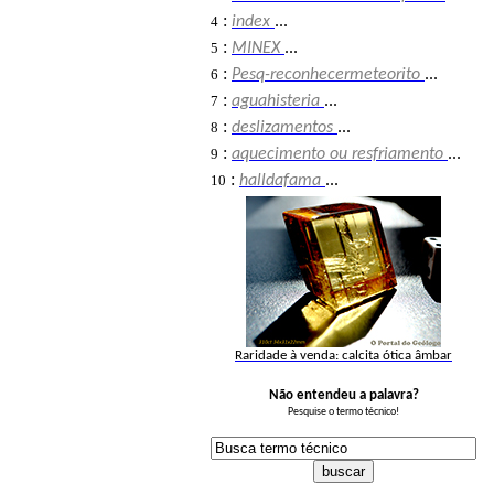
:
4
index
...
:
5
MINEX
...
:
6
Pesq-reconhecermeteorito
...
:
7
aguahisteria
...
:
8
deslizamentos
...
:
9
aquecimento ou resfriamento
...
:
10
halldafama
...
Raridade à venda: calcita ótica âmbar
Não entendeu a palavra?
Pesquise o termo técnico!