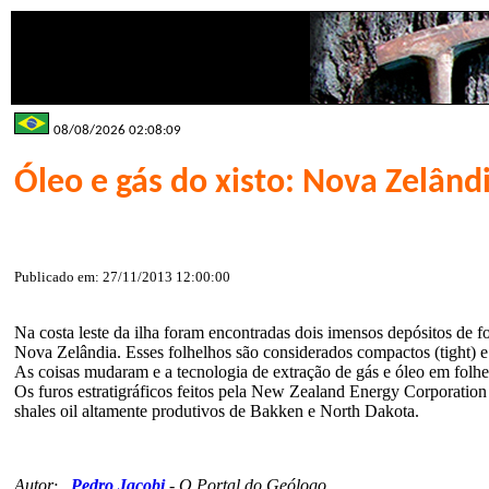
08/08/2026 02:08:09
Óleo e gás do xisto: Nova Zelând
Publicado em: 27/11/2013 12:00:00
Na costa leste da ilha foram encontradas dois imensos depósitos d
Nova Zelândia. Esses folhelhos são considerados compactos (tight) 
As coisas mudaram e a tecnologia de extração de gás e óleo em folhe
Os furos estratigráficos feitos pela New Zealand Energy Corporati
shales oil altamente produtivos de Bakken e North Dakota.
Autor
Pedro Jacobi
-
O Portal do Geólogo
: