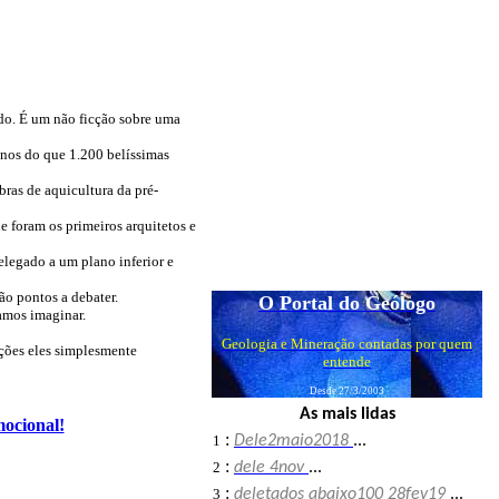
ndo. É um não ficção sobre uma
enos do que 1.200 belíssimas
ras de aquicultura da pré-
e foram os primeiros arquitetos e
elegado a um plano inferior e
ão pontos a debater.
O Portal do Geólogo
amos imaginar.
Geologia e Mineração contadas por quem
ações eles simplesmente
entende
Desde 27/3/2003
As mais lidas
mocional!
:
1
Dele2maio2018
...
:
2
dele 4nov
...
:
3
deletados abaixo100 28fev19
...