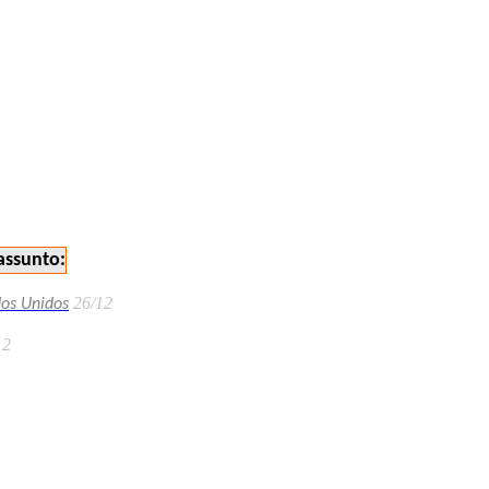
assunto:
26/12
dos Unidos
12