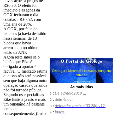
novas ações a preços de
R$6,30. O efeito foi
imediato e as ações da
OGX fecharam o dia
cotadas a R$0,52, com
uma alta de 26%.
A OGX, por falta de
recursos já havia desistido
nessa semana, de 13
blocos que havia
arrematado no último
leilão da ANP.
Agora resta saber se o
O Portal do Geólogo
bilhão que Eike é
obrigado a aportar é
Geologia e Mineração contadas por quem
factível. O mercado estima
entende
que isso não será possível
sem que haja alguma outra
Desde 27/3/2003
operação casada que ainda
As mais lidas
não foi tornada pública.
:
1
Dele2maio2018
...
Segundo os especialistas
Eike Batista já não é mais
:
2
dele 4nov
...
um bilionário há bastante
:
3
deletados abaixo100 28fev19
...
tempo e,
:
4
index
...
consequentemente, já não