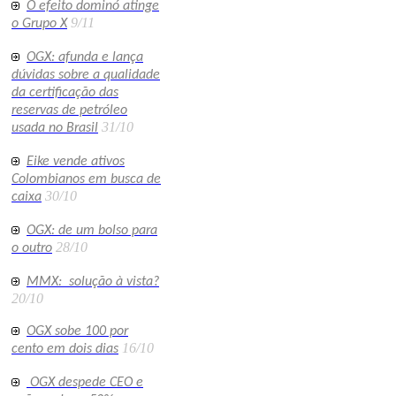
O efeito dominó atinge
9/11
o Grupo X
OGX: afunda e lança
dúvidas sobre a qualidade
da certificação das
reservas de petróleo
31/10
usada no Brasil
Eike vende ativos
Colombianos em busca de
30/10
caixa
OGX: de um bolso para
28/10
o outro
MMX: solução à vista?
20/10
OGX sobe 100 por
16/10
cento em dois dias
OGX despede CEO e