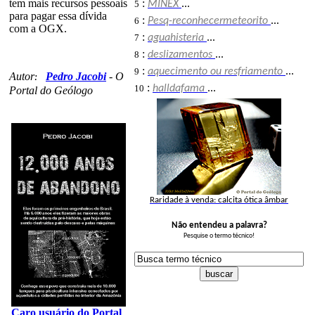
tem mais recursos pessoais
:
5
MINEX
...
para pagar essa dívida
:
6
Pesq-reconhecermeteorito
...
com a OGX.
:
7
aguahisteria
...
:
8
deslizamentos
...
:
9
aquecimento ou resfriamento
...
Autor
Pedro Jacobi
-
O
:
:
10
halldafama
...
Portal do Geólogo
Raridade à venda: calcita ótica âmbar
Não entendeu a palavra?
Pesquise o termo técnico!
Caro usuário do Portal