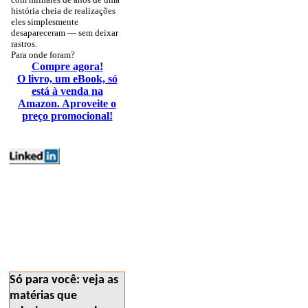
história cheia de realizações
eles simplesmente
desapareceram — sem deixar
rastros.
Para onde foram?
Compre agora!
O livro, um eBook, só
está à venda na
Amazon. Aproveite o
preço promocional!
energia mercados
polemicos vocesabia
186
Só para você: veja as
matérias que