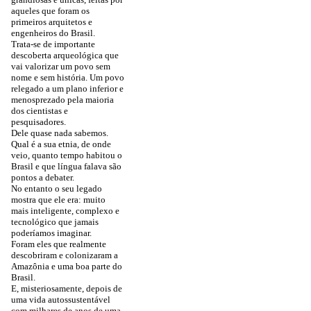
aqueles que foram os
primeiros arquitetos e
engenheiros do Brasil.
Trata-se de importante
descoberta arqueológica que
vai valorizar um povo sem
nome e sem história. Um povo
relegado a um plano inferior e
menosprezado pela maioria
dos cientistas e
pesquisadores.
Dele quase nada sabemos.
Qual é a sua etnia, de onde
veio, quanto tempo habitou o
Brasil e que língua falava são
pontos a debater.
No entanto o seu legado
mostra que ele era: muito
mais inteligente, complexo e
tecnológico que jamais
poderíamos imaginar.
Foram eles que realmente
descobriram e colonizaram a
Amazônia e uma boa parte do
Brasil.
E, misteriosamente, depois de
uma vida autossustentável
com milhares de anos de uma