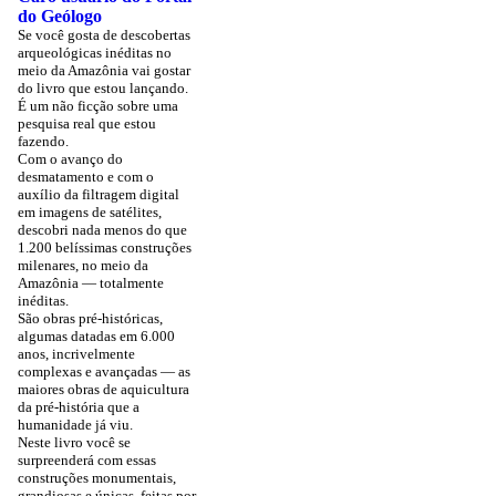
do Geólogo
Se você gosta de descobertas
arqueológicas inéditas no
meio da Amazônia vai gostar
do livro que estou lançando.
É um não ficção sobre uma
pesquisa real que estou
fazendo.
Com o avanço do
desmatamento e com o
auxílio da filtragem digital
em imagens de satélites,
descobri nada menos do que
1.200 belíssimas construções
milenares, no meio da
Amazônia — totalmente
inéditas.
São obras pré-históricas,
algumas datadas em 6.000
anos, incrivelmente
complexas e avançadas — as
maiores obras de aquicultura
da pré-história que a
humanidade já viu.
Neste livro você se
surpreenderá com essas
construções monumentais,
grandiosas e únicas, feitas por