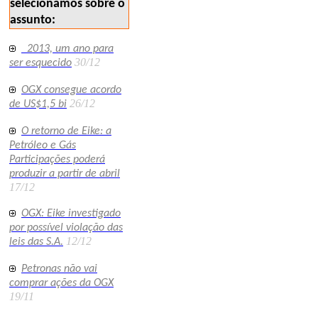
selecionamos sobre o
assunto:
2013, um ano para
30/12
ser esquecido
OGX consegue acordo
26/12
de US$1,5 bi
O retorno de Eike: a
Petróleo e Gás
Participações poderá
produzir a partir de abril
17/12
OGX: Eike investigado
por possível violação das
12/12
leis das S.A.
Petronas não vai
comprar ações da OGX
19/11