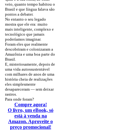
veio, quanto tempo habitou o
Brasil e que língua falava são
pontos a debater.
No entanto o seu legado
mostra que ele era: muito
mais inteligente, complexo e
tecnológico que jamais
poderíamos imaginar.
Foram eles que realmente
descobriram e colonizaram a
Amazônia e uma boa parte do
Brasil.
E, misteriosamente, depois de
uma vida autossustentável
com milhares de anos de uma
história cheia de realizações
eles simplesmente
desapareceram — sem deixar
rastros.
Para onde foram?
Compre agora!
O livro, um eBook, só
está à venda na
Amazon. Aproveite o
preço promocional!