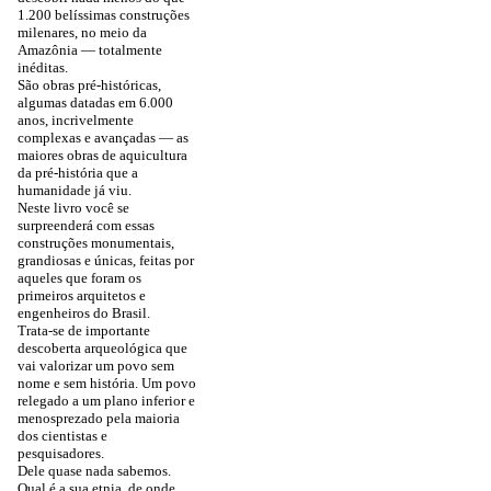
1.200 belíssimas construções
milenares, no meio da
Amazônia — totalmente
inéditas.
São obras pré-históricas,
algumas datadas em 6.000
anos, incrivelmente
complexas e avançadas — as
maiores obras de aquicultura
da pré-história que a
humanidade já viu.
Neste livro você se
surpreenderá com essas
construções monumentais,
grandiosas e únicas, feitas por
aqueles que foram os
primeiros arquitetos e
engenheiros do Brasil.
Trata-se de importante
descoberta arqueológica que
vai valorizar um povo sem
nome e sem história. Um povo
relegado a um plano inferior e
menosprezado pela maioria
dos cientistas e
pesquisadores.
Dele quase nada sabemos.
Qual é a sua etnia, de onde