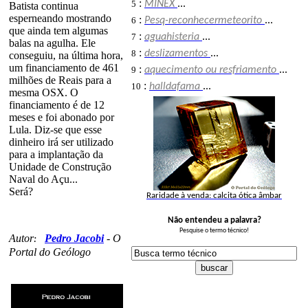
:
5
MINEX
...
Batista continua
esperneando mostrando
:
6
Pesq-reconhecermeteorito
...
que ainda tem algumas
:
7
aguahisteria
...
balas na agulha. Ele
:
8
deslizamentos
...
conseguiu, na última hora,
um financiamento de 461
:
9
aquecimento ou resfriamento
...
milhões de Reais para a
:
10
halldafama
...
mesma OSX. O
financiamento é de 12
meses e foi abonado por
Lula. Diz-se que esse
dinheiro irá ser utilizado
para a implantação da
Unidade de Construção
Naval do Açu...
Será?
Raridade à venda: calcita ótica âmbar
Não entendeu a palavra?
Pesquise o termo técnico!
Autor
Pedro Jacobi
-
O
:
Portal do Geólogo