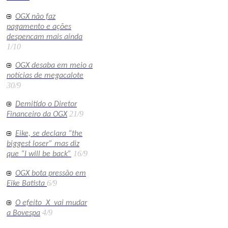
OGX não faz
pagamento e ações
despencam mais ainda
1/10
OGX desaba em meio a
notícias de megacalote
30/9
Demitido o Diretor
21/9
Financeiro da OGX
Eike, se declara “the
biggest loser” mas diz
16/9
que “I will be back”
OGX bota pressão em
6/9
Eike Batista
O efeito X vai mudar
4/9
a Bovespa