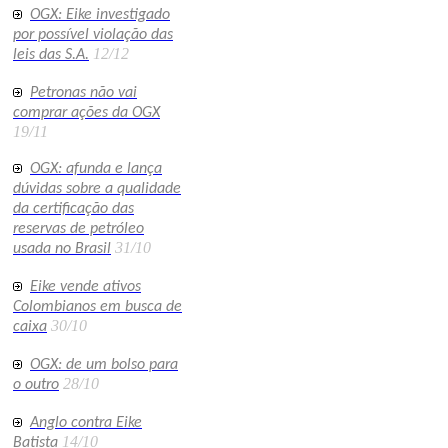
OGX: Eike investigado
por possível violação das
12/12
leis das S.A.
Petronas não vai
comprar ações da OGX
19/11
OGX: afunda e lança
dúvidas sobre a qualidade
da certificação das
reservas de petróleo
31/10
usada no Brasil
Eike vende ativos
Colombianos em busca de
30/10
caixa
OGX: de um bolso para
28/10
o outro
Anglo contra Eike
14/10
Batista