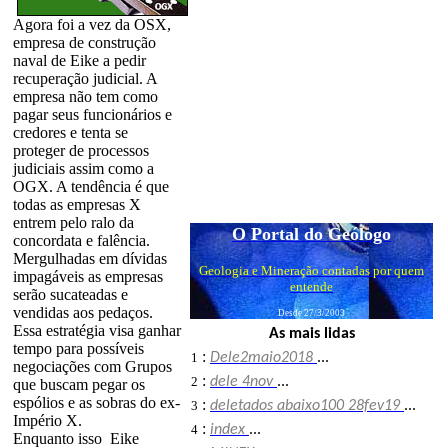
Agora foi a vez da OSX,
empresa de construção
naval de Eike a pedir
recuperação judicial. A
empresa não tem como
pagar seus funcionários e
credores e tenta se
proteger de processos
judiciais assim como a
OGX. A tendência é que
todas as empresas X
entrem pelo ralo da
O Portal do Geólogo
concordata e falência.
Mergulhadas em dívidas
Geologia e Mineração contadas por quem
impagáveis as empresas
entende
serão sucateadas e
vendidas aos pedaços.
Desde 27/3/2003
Essa estratégia visa ganhar
As mais lidas
tempo para possíveis
:
1
Dele2maio2018
...
negociações com Grupos
:
2
dele 4nov
...
que buscam pegar os
espólios e as sobras do ex-
:
3
deletados abaixo100 28fev19
...
Império X.
:
4
index
...
Enquanto isso Eike