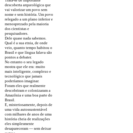
Trata-se de importante
descoberta arqueológica que
vai valorizar um povo sem
nome e sem história. Um povo
relegado a um plano inferior e
menosprezado pela maioria
dos cientistas e
pesquisadores.
Dele quase nada sabemos.
Qual é a sua etnia, de onde
veio, quanto tempo habitou o
Brasil e que língua falava são
pontos a debater.
No entanto o seu legado
mostra que ele era: muito
mais inteligente, complexo e
tecnológico que jamais
poderíamos imaginar.
Foram eles que realmente
descobriram e colonizaram a
Amazônia e uma boa parte do
Brasil.
E, misteriosamente, depois de
uma vida autossustentável
com milhares de anos de uma
história cheia de realizações
eles simplesmente
desapareceram — sem deixar