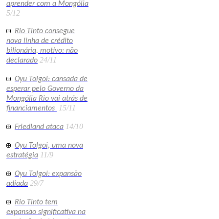
aprender com a Mongólia
5/12
Rio Tinto consegue
nova linha de crédito
bilionária, motivo: não
24/11
declarado
Oyu Tolgoi: cansada de
esperar pelo Governo da
Mongólia Rio vai atrás de
15/11
financiamentos
14/10
Friedland ataca
Oyu Tolgoi, uma nova
11/9
estratégia
Oyu Tolgoi: expansão
29/7
adiada
Rio Tinto tem
expansão significativa na