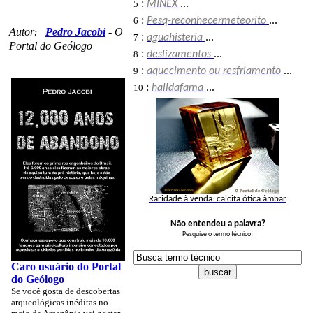
:
5
MINEX
...
:
6
Pesq-reconhecermeteorito
...
Autor
Pedro Jacobi
-
O
:
:
7
aguahisteria
...
Portal do Geólogo
:
8
deslizamentos
...
:
9
aquecimento ou resfriamento
...
:
10
halldafama
...
Raridade à venda: calcita ótica âmbar
Não entendeu a palavra?
Pesquise o termo técnico!
Caro usuário do Portal
do Geólogo
Se você gosta de descobertas
arqueológicas inéditas no