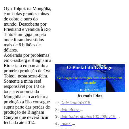
Oyu Tolgoi, na Mongólia,
é uma das grandes minas
de cobre e ouro do
mundo. Descoberta por
Friedland e vendida à Rio
Tinto é um giga projeto
onde foram investidos
mais de 6 bilhões de
dólares.
Acelerada por problemas
em Grasberg e Bingham a
Rio estará embarcando a
O Portal do Geólogo
primeira produção de Oyu
Tolgoi nesta sexta-feira.
Geologia e Mineração contadas por quem
Somente a mina será
entende
responsável por 1/3 de
Desde 27/3/2003
toda a economia da
As mais lidas
Mongólia e ao acelerar a
produção a Rio consegue
:
1
Dele2maio2018
...
suprir parte das perdas de
:
2
dele 4nov
...
produção de Bingham
:
3
deletados abaixo100 28fev19
...
Canyon que deverá ficar
fechada até 2014.
:
4
index
...