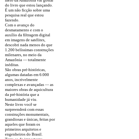
meio da Amazônia vai gostar
do livro que estou lançando.
É um não ficção sobre uma
pesquisa real que estou
fazendo.
Com o avanço do
desmatamento e com o
auxílio da filtragem digital
em imagens de satélites,
descobri nada menos do que
1.200 belíssimas construções
milenares, no meio da
Amazônia — totalmente
inéditas.
São obras pré-históricas,
algumas datadas em 6.000
anos, incrivelmente
complexas e avançadas — as
maiores obras de aquicultura
da pré-história que a
humanidade já viu.
Neste livro você se
surpreenderá com essas
construções monumentais,
grandiosas e únicas, feitas por
aqueles que foram os
primeiros arquitetos e
engenheiros do Brasil.