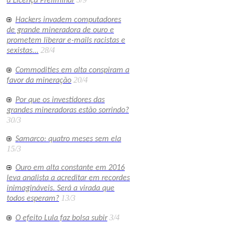
a Licença Preliminar
Hackers invadem computadores
de grande mineradora de ouro e
prometem liberar e-mails racistas e
28/4
sexistas...
Commodities em alta conspiram a
20/4
favor da mineração
Por que os investidores das
grandes mineradoras estão sorrindo?
30/3
Samarco: quatro meses sem ela
15/3
Ouro em alta constante em 2016
leva analista a acreditar em recordes
inimagináveis. Será a virada que
13/3
todos esperam?
3/4
O efeito Lula faz bolsa subir