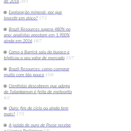
20/1
de 2016
Exploração mineral: por que
17/1
investir em zinco?
Brazil Resources supera 480% no
ano: analistas apostam em 1.900%
18/7
ainda em 2016
Como a Barrick saiu do buraco e
15/7
triplicou o seu valor de mercado
Brazil Resources: como comprar
15/6
muito com tão pouco
Cientistas descobrem que adaga
de Tutankamon é feita de meteorito
6/2
Ouro: fim de ciclo ou ainda tem
17/5
mais?
A jazida de ouro de Posse recebe
5/9