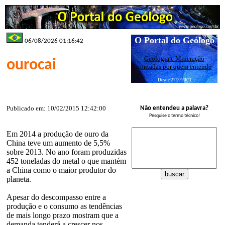
O Portal do Geólogo
06/08/2026 01:16:42
Geologia e Mineração
ourocai
contadas por quem entende
Desde 27/3/2003
Publicado em: 10/02/2015 12:42:00
Não entendeu a palavra?
Pesquise o termo técnico!
Em 2014 a produção de ouro da
China teve um aumento de 5,5%
sobre 2013. No ano foram produzidas
452 toneladas do metal o que mantém
a China como o maior produtor do
planeta.
Apesar do descompasso entre a
produção e o consumo as tendências
de mais longo prazo mostram que a
demanda tenderá a crescer nos