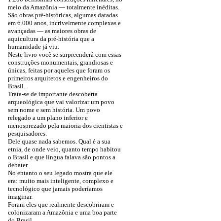
meio da Amazônia — totalmente inéditas.
São obras pré-históricas, algumas datadas
em 6.000 anos, incrivelmente complexas e
avançadas — as maiores obras de
aquicultura da pré-história que a
humanidade já viu.
Neste livro você se surpreenderá com essas
construções monumentais, grandiosas e
únicas, feitas por aqueles que foram os
primeiros arquitetos e engenheiros do
Brasil.
Trata-se de importante descoberta
arqueológica que vai valorizar um povo
sem nome e sem história. Um povo
relegado a um plano inferior e
menosprezado pela maioria dos cientistas e
pesquisadores.
Dele quase nada sabemos. Qual é a sua
etnia, de onde veio, quanto tempo habitou
o Brasil e que língua falava são pontos a
debater.
No entanto o seu legado mostra que ele
era: muito mais inteligente, complexo e
tecnológico que jamais poderíamos
imaginar.
Foram eles que realmente descobriram e
colonizaram a Amazônia e uma boa parte
do Brasil.