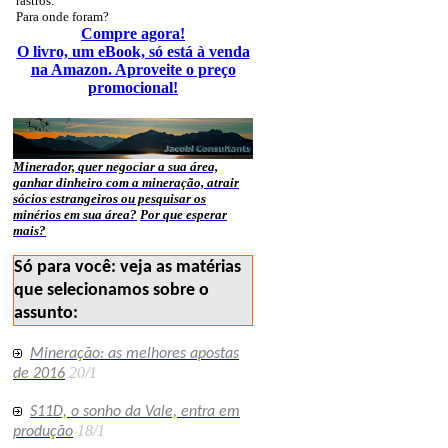
rastros.
Para onde foram?
Compre agora!
O livro, um eBook, só está à venda
na Amazon. Aproveite o preço
promocional!
Minerador, quer negociar a sua área,
ganhar dinheiro com a mineração, atrair
sócios estrangeiros ou pesquisar os
minérios em sua área?
Por que esperar
mais?
Só para você: veja as matérias
que selecionamos sobre o
assunto:
Mineração: as melhores apostas
20/1
de 2016
S11D, o sonho da Vale, entra em
18/1
produção