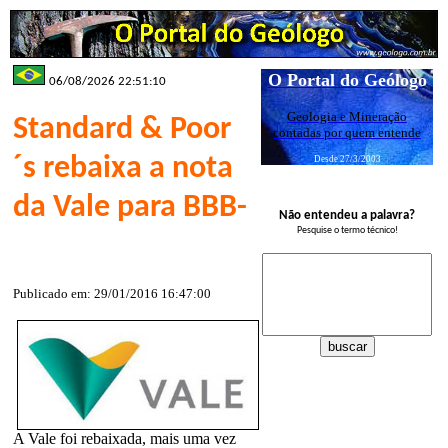
O Portal do Geólogo
06/08/2026 22:51:10
Geologia e Mineração
Standard & Poor
contadas por quem entende
´s rebaixa a nota
Desde 27/3/2003
da Vale para BBB-
Não entendeu a palavra?
Pesquise o termo técnico!
Publicado em: 29/01/2016 16:47:00
A Vale foi rebaixada, mais uma vez