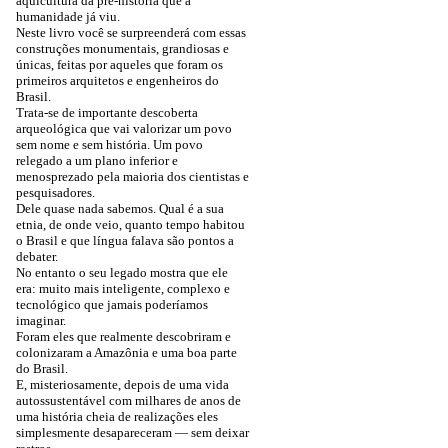
aquicultura da pré-história que a
humanidade já viu.
Neste livro você se surpreenderá com essas
construções monumentais, grandiosas e
únicas, feitas por aqueles que foram os
primeiros arquitetos e engenheiros do
Brasil.
Trata-se de importante descoberta
arqueológica que vai valorizar um povo
sem nome e sem história. Um povo
relegado a um plano inferior e
menosprezado pela maioria dos cientistas e
pesquisadores.
Dele quase nada sabemos. Qual é a sua
etnia, de onde veio, quanto tempo habitou
o Brasil e que língua falava são pontos a
debater.
No entanto o seu legado mostra que ele
era: muito mais inteligente, complexo e
tecnológico que jamais poderíamos
imaginar.
Foram eles que realmente descobriram e
colonizaram a Amazônia e uma boa parte
do Brasil.
E, misteriosamente, depois de uma vida
autossustentável com milhares de anos de
uma história cheia de realizações eles
simplesmente desapareceram — sem deixar