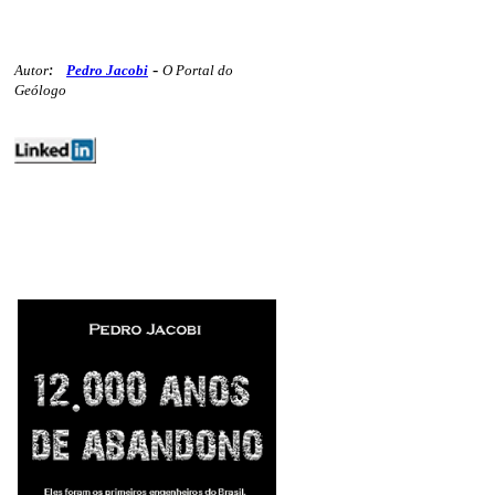
-
Autor
:
Pedro Jacobi
O Portal do
Geólogo
editoriais ferrosos mercados
vocesabia 225