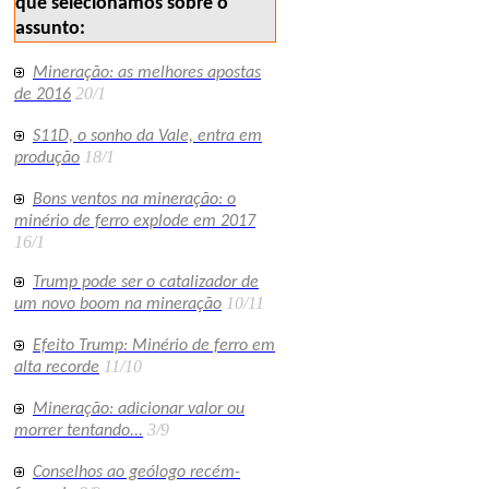
que selecionamos sobre o
assunto:
Mineração: as melhores apostas
20/1
de 2016
S11D, o sonho da Vale, entra em
18/1
produção
Bons ventos na mineração: o
minério de ferro explode em 2017
16/1
Trump pode ser o catalizador de
10/11
um novo boom na mineração
Efeito Trump: Minério de ferro em
11/10
alta recorde
Mineração: adicionar valor ou
3/9
morrer tentando...
Conselhos ao geólogo recém-