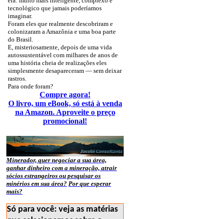
era: muito mais inteligente, complexo e
tecnológico que jamais poderíamos
imaginar.
Foram eles que realmente descobriram e
colonizaram a Amazônia e uma boa parte
do Brasil.
E, misteriosamente, depois de uma vida
autossustentável com milhares de anos de
uma história cheia de realizações eles
simplesmente desapareceram — sem deixar
rastros.
Para onde foram?
Compre agora!
O livro, um eBook, só está à venda
na Amazon. Aproveite o preço
promocional!
Minerador, quer negociar a sua área,
ganhar dinheiro com a mineração, atrair
sócios estrangeiros ou pesquisar os
minérios em sua área?
Por que esperar
mais?
Só para você: veja as matérias