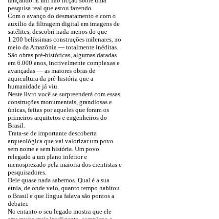
lançando. É um não ficção sobre uma
pesquisa real que estou fazendo.
Com o avanço do desmatamento e com o
auxílio da filtragem digital em imagens de
satélites, descobri nada menos do que
1.200 belíssimas construções milenares, no
meio da Amazônia — totalmente inéditas.
São obras pré-históricas, algumas datadas
em 6.000 anos, incrivelmente complexas e
avançadas — as maiores obras de
aquicultura da pré-história que a
humanidade já viu.
Neste livro você se surpreenderá com essas
construções monumentais, grandiosas e
únicas, feitas por aqueles que foram os
primeiros arquitetos e engenheiros do
Brasil.
Trata-se de importante descoberta
arqueológica que vai valorizar um povo
sem nome e sem história. Um povo
relegado a um plano inferior e
menosprezado pela maioria dos cientistas e
pesquisadores.
Dele quase nada sabemos. Qual é a sua
etnia, de onde veio, quanto tempo habitou
o Brasil e que língua falava são pontos a
debater.
No entanto o seu legado mostra que ele