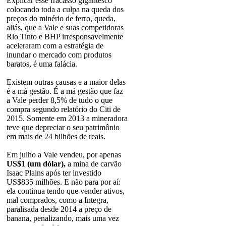
Explicar esse fracasso gigantesco
colocando toda a culpa na queda dos
preços do minério de ferro, queda,
aliás, que a Vale e suas competidoras
Rio Tinto e BHP irresponsavelmente
aceleraram com a estratégia de
inundar o mercado com produtos
baratos, é uma falácia.
Existem outras causas e a maior delas
é a má gestão. É a má gestão que faz
a Vale perder 8,5% de tudo o que
compra segundo relatório do Citi de
2015. Somente em 2013 a mineradora
teve que depreciar o seu patrimônio
em mais de 24 bilhões de reais.
Em julho a Vale vendeu, por apenas
US$1 (um dólar),
a mina de carvão
Isaac Plains após ter investido
US$835 milhões. E não para por aí:
ela continua tendo que vender ativos,
mal comprados, como a Integra,
paralisada desde 2014 a preço de
banana, penalizando, mais uma vez