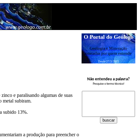
O Portal do Geólogo
Geologia e Mineração
contadas por quem entende
Desde 27/3/2003
Não entendeu a palavra?
Pesquise o termo técnico!
zinco e paralisando algumas de suas
o metal subiram.
ia subido 13%.
umentariam a produção para preencher o