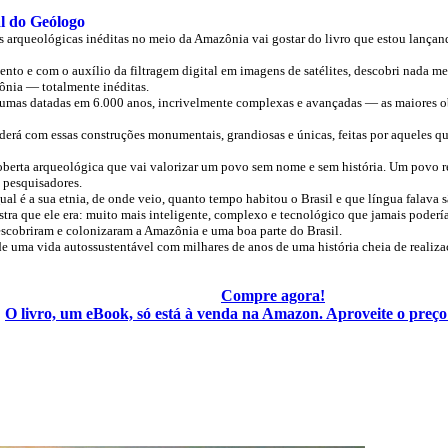
l do Geólogo
s arqueológicas inéditas no meio da Amazônia vai gostar do livro que estou lançan
o e com o auxílio da filtragem digital em imagens de satélites, descobri nada m
ônia — totalmente inéditas.
lgumas datadas em 6.000 anos, incrivelmente complexas e avançadas — as maiores ob
nderá com essas construções monumentais, grandiosas e únicas, feitas por aqueles qu
oberta arqueológica que vai valorizar um povo sem nome e sem história. Um povo 
e pesquisadores.
al é a sua etnia, de onde veio, quanto tempo habitou o Brasil e que língua falava s
tra que ele era: muito mais inteligente, complexo e tecnológico que jamais poderí
scobriram e colonizaram a Amazônia e uma boa parte do Brasil.
de uma vida autossustentável com milhares de anos de uma história cheia de reali
Compre agora!
O livro, um eBook, só está à venda na Amazon. Aproveite o preç