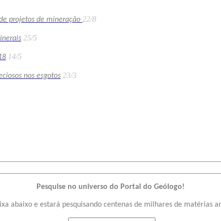
22/8
nde projetos de mineração
25/5
inerais
14/5
18
23/3
ciosos nos esgotos
Pesquise no universo do Portal do Geólogo!
ixa abaixo e estará pesquisando centenas de milhares de matérias a