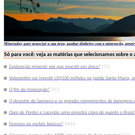
Minerador, quer negociar a sua área, ganhar dinheiro com a mineração, atrair 
Só para você: veja as matérias que selecionamos sobre o 
17/1
Exploração mineral: por que investir em zinco?
Votorantim vai investir US$100 milhões na jazida Santa Maria, n
3/12
O fim da mineração?
O desastre da Samarco e os grandes rompimentos de barragens d
Ouro de Pontes e Lacerda: uma amostra clara de quanto o Brasi
14/10
Ferrosos ou metais básicos?