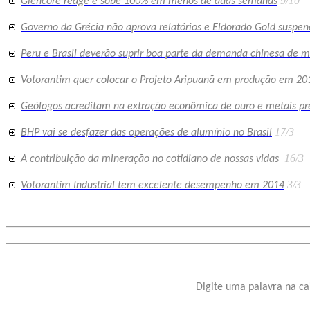
9/10
Glencore reage e sobe 100% em menos de duas semanas
Governo da Grécia não aprova relatórios e Eldorado Gold suspe
Peru e Brasil deverão suprir boa parte da demanda chinesa de m
Votorantim quer colocar o Projeto Aripuanã em produção em 20
Geólogos acreditam na extração econômica de ouro e metais pre
17/3
BHP vai se desfazer das operações de alumínio no Brasil
16/3
A contribuição da mineração no cotidiano de nossas vidas
3/3
Votorantim Industrial tem excelente desempenho em 2014
Digite uma palavra na ca