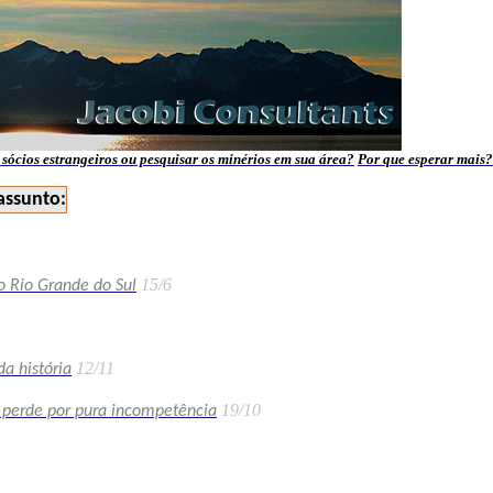
sócios estrangeiros ou pesquisar os minérios em sua área?
Por que esperar mais?
assunto:
15/6
o Rio Grande do Sul
12/11
a história
19/10
l perde por pura incompetência