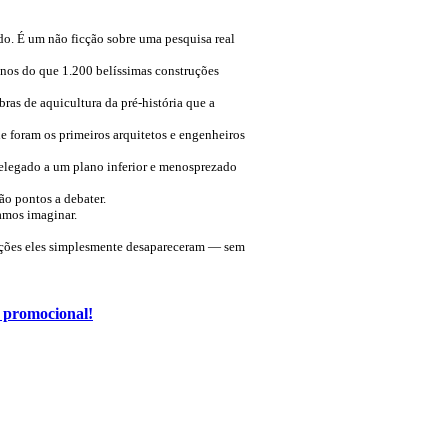
do. É um não ficção sobre uma pesquisa real
enos do que 1.200 belíssimas construções
ras de aquicultura da pré-história que a
e foram os primeiros arquitetos e engenheiros
relegado a um plano inferior e menosprezado
ão pontos a debater.
amos imaginar.
zações eles simplesmente desapareceram — sem
o promocional!