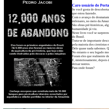
Caro usuário do Porta
Se você gosta de descoberta
que estou fazendo.
Com o avanço do desmatament
milenares, no meio da Amaz
São obras pré-históricas, a
humanidade já viu.
Neste livro você se surpree
do Brasil.
Trata-se de importante desc
pela maioria dos cientistas 
Dele quase nada sabemos. Qu
No entanto o seu legado mos
Foram eles que realmente de
E, misteriosamente, depois 
deixar rastros.
Para onde foram?