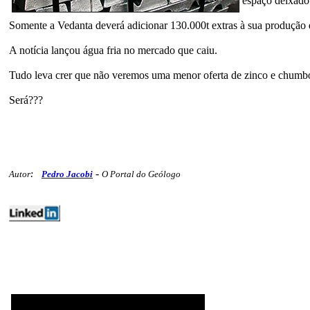
espaço deixado
Somente a Vedanta deverá adicionar 130.000t extras à sua produção 
A notícia lançou água fria no mercado que caiu.
Tudo leva crer que não veremos uma menor oferta de zinco e chumb
Será???
-
Autor
:
Pedro Jacobi
O Portal do Geólogo
mercados metaisbase minex 298