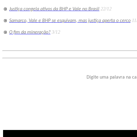
22/12
Justiça congela ativos da BHP e Vale no Brasil
11
Samarco, Vale e BHP se esquivam, mas justiça aperta o cerco
3/12
O fim da mineração?
Digite uma palavra na ca