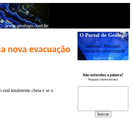
O Portal do Geólogo
Geologia e Mineração
ma nova evacuação
contadas por quem entende
Desde 27/3/2003
Não entendeu a palavra?
Pesquise o termo técnico!
está totalmente cheia e se o