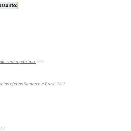
assunto:
26/2
ale será a próxima
24/2
elos efeitos Samarco e Brasil
2/1