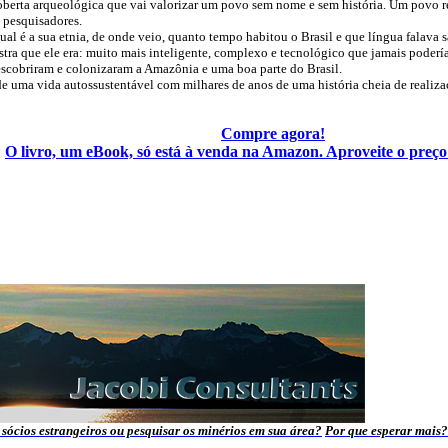
oberta arqueológica que vai valorizar um povo sem nome e sem história. Um povo 
e pesquisadores.
al é a sua etnia, de onde veio, quanto tempo habitou o Brasil e que língua falava s
tra que ele era: muito mais inteligente, complexo e tecnológico que jamais poderí
scobriram e colonizaram a Amazônia e uma boa parte do Brasil.
de uma vida autossustentável com milhares de anos de uma história cheia de reali
Compre agora!
O livro, um eBook, só está à venda na Amazon. Aproveite o preç
sócios estrangeiros ou pesquisar os minérios em sua área?
Por que esperar mais?