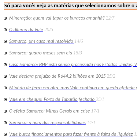
Só para você: veja as matérias que selecionamos sobre o 
22/7
Mineração: quem vai tapar os buracos amanhã?
20/6
O dilema da Vale
14/6
Samarco, um caso mal resolvido
15/3
Samarco: quatro meses sem ela
Caso Samarco: BHP está sendo processada nos Estados Unidos, V
25/2
Vale declara prejuízo de R$44,2 bilhões em 2015
Minério de ferro em alta, mas Vale continua em queda afetada p
25/1
Vale em cheque! Porto de Tubarão fechado
17/1
O efeito Samarco: Minas Gerais em crise
14/1
Samarco: a hora das responsabilidades
1
Vale busca financiamentos para fazer frente à falta de liquidez