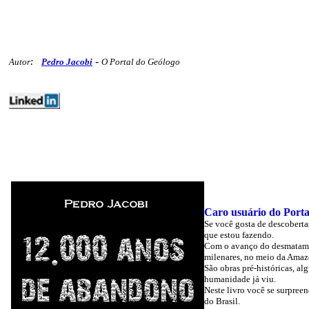
-
Autor
:
Pedro Jacobi
O Portal do Geólogo
editoriais agua geoambiente polemicos 231
Caro usuário do Porta
Se você gosta de descoberta
que estou fazendo.
Com o avanço do desmatament
milenares, no meio da Amaz
São obras pré-históricas, a
humanidade já viu.
Neste livro você se surpree
do Brasil.