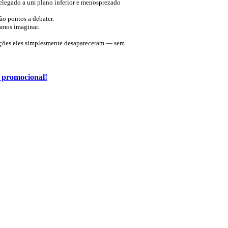
relegado a um plano inferior e menosprezado
ão pontos a debater.
amos imaginar.
zações eles simplesmente desapareceram — sem
o promocional!