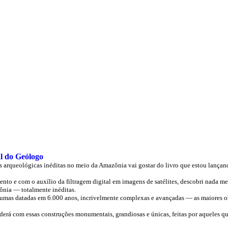
l do Geólogo
s arqueológicas inéditas no meio da Amazônia vai gostar do livro que estou lançan
o e com o auxílio da filtragem digital em imagens de satélites, descobri nada m
ônia — totalmente inéditas.
lgumas datadas em 6.000 anos, incrivelmente complexas e avançadas — as maiores ob
nderá com essas construções monumentais, grandiosas e únicas, feitas por aqueles qu