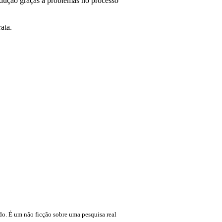
dução graças à problemas no processo
ata.
do. É um não ficção sobre uma pesquisa real