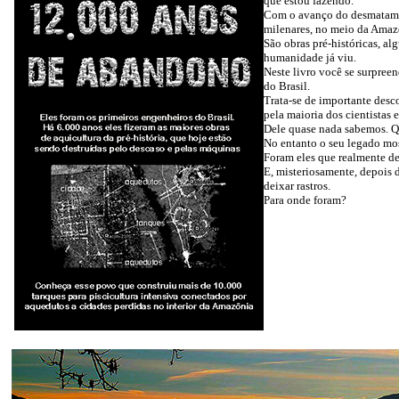
que estou fazendo.
Com o avanço do desmatament
milenares, no meio da Amaz
São obras pré-históricas, a
humanidade já viu.
Neste livro você se surpree
do Brasil.
Trata-se de importante desc
pela maioria dos cientistas 
Dele quase nada sabemos. Qu
No entanto o seu legado mos
Foram eles que realmente de
E, misteriosamente, depois 
deixar rastros.
Para onde foram?