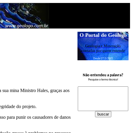
O Portal do Geólogo
Geologia e Mineração
contadas por quem entende
Desde 27/3/2003
Não entendeu a palavra?
Pesquise o termo técnico!
 sua mina Ministro Hales, graças aos
gridade do projeto.
esso para punir os causadores de danos