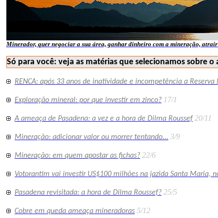
Minerador, quer negociar a sua área, ganhar dinheiro com a mineração, atrair 
Só para você: veja as matérias que selecionamos sobre o 
RENCA: após 33 anos de inatividade e incompetência a Reserva 
17/1
Exploração mineral: por que investir em zinco?
20/11
A ameaça de Pasadena: a vez e a hora de Dilma Roussef
3/9
Mineração: adicionar valor ou morrer tentando...
22/6
Mineração: em quem apostar as fichas?
Votorantim vai investir US$100 milhões na jazida Santa Maria, n
25/5
Pasadena revisitada: a hora de Dilma Roussef?
5/12
Cobre em queda ameaça mineradoras