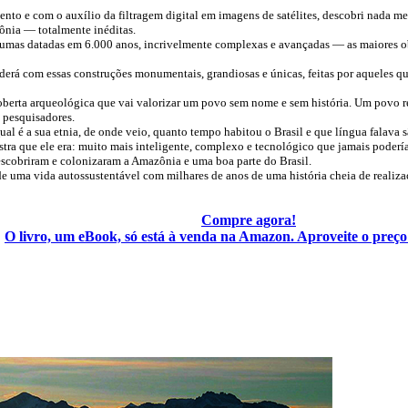
o e com o auxílio da filtragem digital em imagens de satélites, descobri nada m
ônia — totalmente inéditas.
lgumas datadas em 6.000 anos, incrivelmente complexas e avançadas — as maiores ob
nderá com essas construções monumentais, grandiosas e únicas, feitas por aqueles qu
oberta arqueológica que vai valorizar um povo sem nome e sem história. Um povo 
e pesquisadores.
al é a sua etnia, de onde veio, quanto tempo habitou o Brasil e que língua falava s
tra que ele era: muito mais inteligente, complexo e tecnológico que jamais poderí
scobriram e colonizaram a Amazônia e uma boa parte do Brasil.
de uma vida autossustentável com milhares de anos de uma história cheia de reali
Compre agora!
O livro, um eBook, só está à venda na Amazon. Aproveite o preç