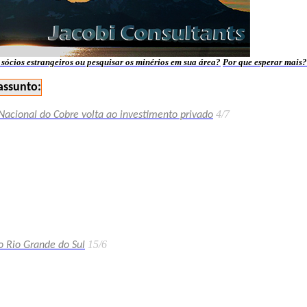
sócios estrangeiros ou pesquisar os minérios em sua área?
Por que esperar mais?
assunto:
4/7
Nacional do Cobre volta ao investimento privado
15/6
o Rio Grande do Sul