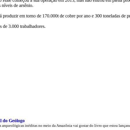
o Hale começou a sua operação em 2013, mas não entrou em plena pro
 níveis de arsênio.
á produzir em torno de 170.000t de cobre por ano e 300 toneladas de pr
 de 3.000 trabalhadores.
l do Geólogo
s arqueológicas inéditas no meio da Amazônia vai gostar do livro que estou lançan