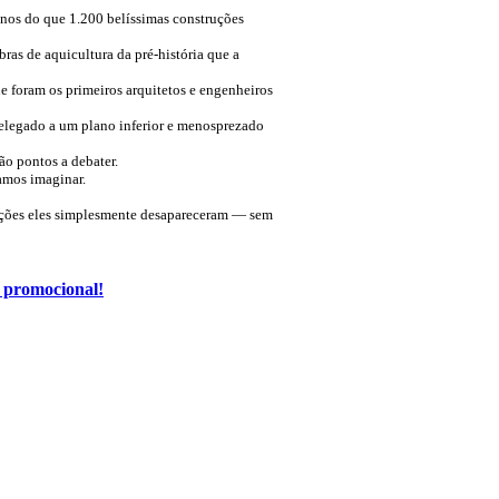
enos do que 1.200 belíssimas construções
ras de aquicultura da pré-história que a
e foram os primeiros arquitetos e engenheiros
relegado a um plano inferior e menosprezado
ão pontos a debater.
amos imaginar.
zações eles simplesmente desapareceram — sem
o promocional!