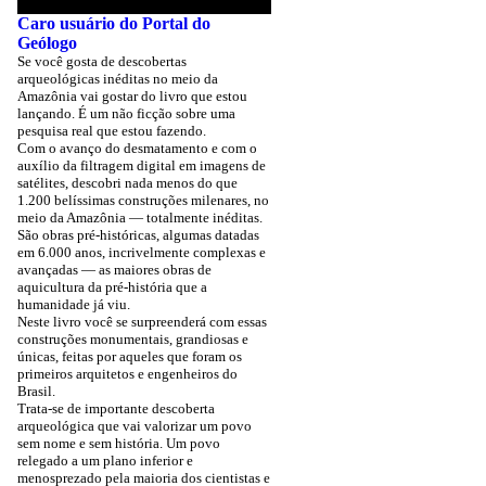
Caro usuário do Portal do
Geólogo
Se você gosta de descobertas
arqueológicas inéditas no meio da
Amazônia vai gostar do livro que estou
lançando. É um não ficção sobre uma
pesquisa real que estou fazendo.
Com o avanço do desmatamento e com o
auxílio da filtragem digital em imagens de
satélites, descobri nada menos do que
1.200 belíssimas construções milenares, no
meio da Amazônia — totalmente inéditas.
São obras pré-históricas, algumas datadas
em 6.000 anos, incrivelmente complexas e
avançadas — as maiores obras de
aquicultura da pré-história que a
humanidade já viu.
Neste livro você se surpreenderá com essas
construções monumentais, grandiosas e
únicas, feitas por aqueles que foram os
primeiros arquitetos e engenheiros do
Brasil.
Trata-se de importante descoberta
arqueológica que vai valorizar um povo
sem nome e sem história. Um povo
relegado a um plano inferior e
menosprezado pela maioria dos cientistas e