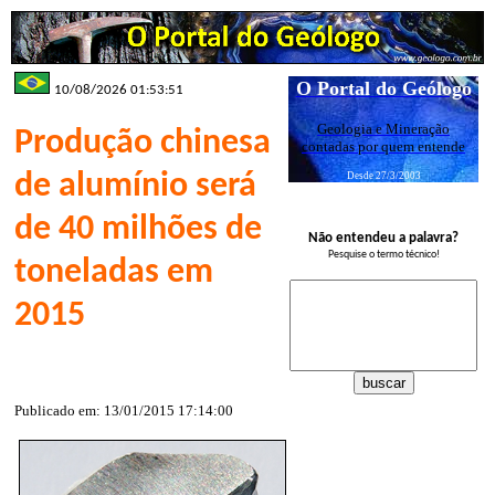
O Portal do Geólogo
10/08/2026 01:53:51
Geologia e Mineração
Produção chinesa
contadas por quem entende
de alumínio será
Desde 27/3/2003
de 40 milhões de
Não entendeu a palavra?
Pesquise o termo técnico!
toneladas em
2015
Publicado em: 13/01/2015 17:14:00