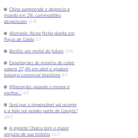
China surpreende e deprecia a
moeda em 2%: commodities
11/8
despencam
Alumínio: Alcoa fecha planta em
1/7
Poços de Calda
15/6
Berílio: um metal do futuro
Exportações de minério de cobre
sobem 27,4% em abril e ajudam
4/5
balança comercial brasileira
Mineração: quando o menor é
4/5
melhor...
Será que o impensável vai ocorrer
e a Vale vai vender parte de Carajás?
28/3
A gigante Chalco tem o maior
26/3
prejuízo de sua história