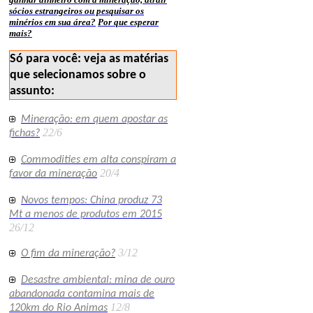
sócios estrangeiros ou pesquisar os
minérios em sua área?
Por que esperar
mais?
Só para você: veja as matérias
que selecionamos sobre o
assunto:
Mineração: em quem apostar as
22/6
fichas?
Commodities em alta conspiram a
20/4
favor da mineração
Novos tempos: China produz 73
Mt a menos de produtos em 2015
26/12
3/12
O fim da mineração?
Desastre ambiental: mina de ouro
abandonada contamina mais de
12/8
120km do Rio Animas