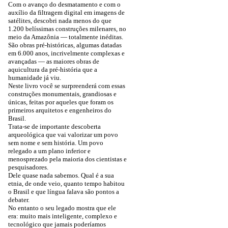
Com o avanço do desmatamento e com o
auxílio da filtragem digital em imagens de
satélites, descobri nada menos do que
1.200 belíssimas construções milenares, no
meio da Amazônia — totalmente inéditas.
São obras pré-históricas, algumas datadas
em 6.000 anos, incrivelmente complexas e
avançadas — as maiores obras de
aquicultura da pré-história que a
humanidade já viu.
Neste livro você se surpreenderá com essas
construções monumentais, grandiosas e
únicas, feitas por aqueles que foram os
primeiros arquitetos e engenheiros do
Brasil.
Trata-se de importante descoberta
arqueológica que vai valorizar um povo
sem nome e sem história. Um povo
relegado a um plano inferior e
menosprezado pela maioria dos cientistas e
pesquisadores.
Dele quase nada sabemos. Qual é a sua
etnia, de onde veio, quanto tempo habitou
o Brasil e que língua falava são pontos a
debater.
No entanto o seu legado mostra que ele
era: muito mais inteligente, complexo e
tecnológico que jamais poderíamos