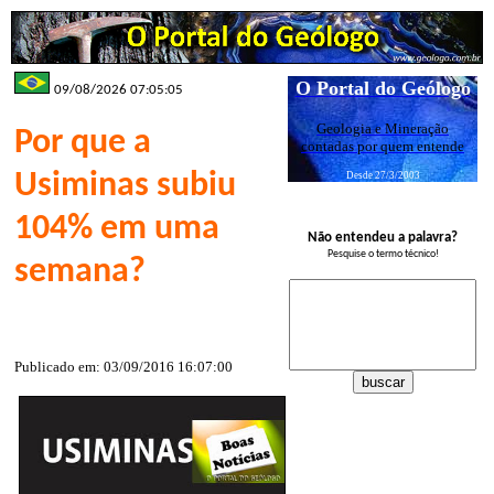
O Portal do Geólogo
09/08/2026 07:05:05
Geologia e Mineração
Por que a
contadas por quem entende
Usiminas subiu
Desde 27/3/2003
104% em uma
Não entendeu a palavra?
Pesquise o termo técnico!
semana?
Publicado em: 03/09/2016 16:07:00