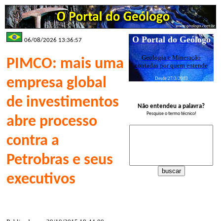
O Portal do Geólogo
06/08/2026 13:36:57
Geologia e Mineração
PIMCO: mais uma
contadas por quem entende
empresa global
Desde 27/3/2003
de investimentos
Não entendeu a palavra?
Pesquise o termo técnico!
abre processo
contra a
Petrobras e seus
executivos