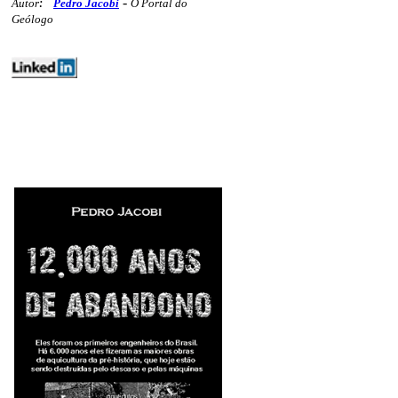
-
Autor
:
Pedro Jacobi
O Portal do
Geólogo
energia geoestatais mercados
polemicos 268