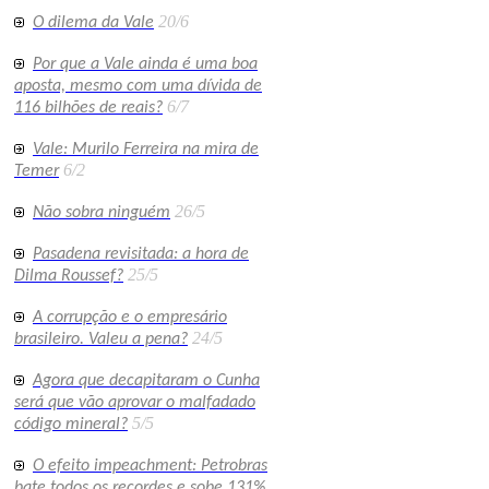
20/6
O dilema da Vale
Por que a Vale ainda é uma boa
aposta, mesmo com uma dívida de
6/7
116 bilhões de reais?
Vale: Murilo Ferreira na mira de
6/2
Temer
26/5
Não sobra ninguém
Pasadena revisitada: a hora de
25/5
Dilma Roussef?
A corrupção e o empresário
24/5
brasileiro. Valeu a pena?
Agora que decapitaram o Cunha
será que vão aprovar o malfadado
5/5
código mineral?
O efeito impeachment: Petrobras
bate todos os recordes e sobe 131%