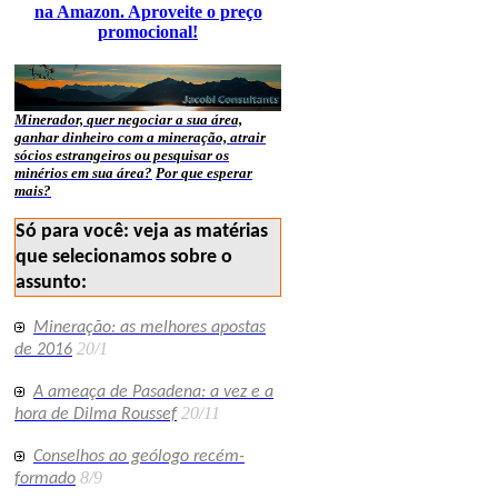
na Amazon. Aproveite o preço
promocional!
Minerador, quer negociar a sua área,
ganhar dinheiro com a mineração, atrair
sócios estrangeiros ou pesquisar os
minérios em sua área?
Por que esperar
mais?
Só para você: veja as matérias
que selecionamos sobre o
assunto:
Mineração: as melhores apostas
20/1
de 2016
A ameaça de Pasadena: a vez e a
20/11
hora de Dilma Roussef
Conselhos ao geólogo recém-
8/9
formado