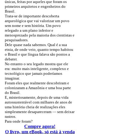
únicas, feitas por aqueles que foram os
primeiros arquitetos e engenheiros do
Brasil.
Trata-se de importante descoberta
arqueológica que vai valorizar um povo
sem nome e sem história. Um povo
relegado a um plano inferior e
menosprezado pela maioria dos cientistas e
pesquisadores.
Dele quase nada sabemos. Qual é a sua
etnia, de onde veio, quanto tempo habitou
o Brasil e que língua falava são pontos a
debater.
No entanto o seu legado mostra que ele
era: muito mais inteligente, complexo e
tecnológico que jamais poderíamos
imaginar.
Foram eles que realmente descobriram e
colonizaram a Amazônia e uma boa parte
do Brasil.
E, misteriosamente, depois de uma vida
autossustentável com milhares de anos de
uma história cheia de realizações eles
simplesmente desapareceram — sem deixar
rastros.
Para onde foram?
Compre agora!
O livro, um eBook, só está à venda