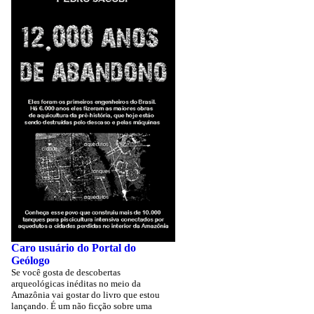
Caro usuário do Portal do
Geólogo
Se você gosta de descobertas
arqueológicas inéditas no meio da
Amazônia vai gostar do livro que estou
lançando. É um não ficção sobre uma