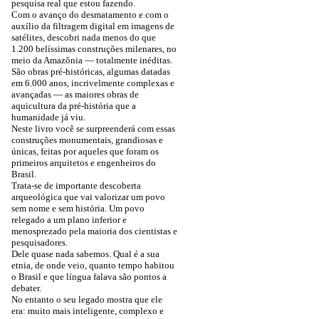
pesquisa real que estou fazendo.
Com o avanço do desmatamento e com o
auxílio da filtragem digital em imagens de
satélites, descobri nada menos do que
1.200 belíssimas construções milenares, no
meio da Amazônia — totalmente inéditas.
São obras pré-históricas, algumas datadas
em 6.000 anos, incrivelmente complexas e
avançadas — as maiores obras de
aquicultura da pré-história que a
humanidade já viu.
Neste livro você se surpreenderá com essas
construções monumentais, grandiosas e
únicas, feitas por aqueles que foram os
primeiros arquitetos e engenheiros do
Brasil.
Trata-se de importante descoberta
arqueológica que vai valorizar um povo
sem nome e sem história. Um povo
relegado a um plano inferior e
menosprezado pela maioria dos cientistas e
pesquisadores.
Dele quase nada sabemos. Qual é a sua
etnia, de onde veio, quanto tempo habitou
o Brasil e que língua falava são pontos a
debater.
No entanto o seu legado mostra que ele
era: muito mais inteligente, complexo e