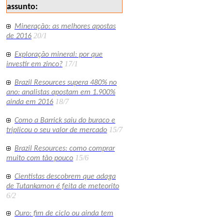
assunto:
Mineração: as melhores apostas
20/1
de 2016
Exploração mineral: por que
17/1
investir em zinco?
Brazil Resources supera 480% no
ano: analistas apostam em 1.900%
18/7
ainda em 2016
Como a Barrick saiu do buraco e
15/7
triplicou o seu valor de mercado
Brazil Resources: como comprar
15/6
muito com tão pouco
Cientistas descobrem que adaga
de Tutankamon é feita de meteorito
6/2
Ouro: fim de ciclo ou ainda tem