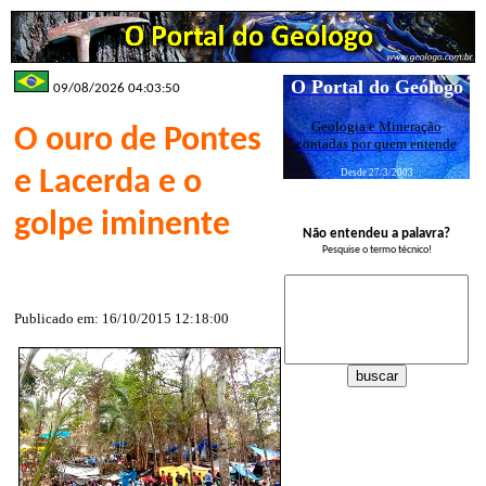
O Portal do Geólogo
09/08/2026 04:03:50
Geologia e Mineração
O ouro de Pontes
contadas por quem entende
e Lacerda e o
Desde 27/3/2003
golpe iminente
Não entendeu a palavra?
Pesquise o termo técnico!
Publicado em: 16/10/2015 12:18:00