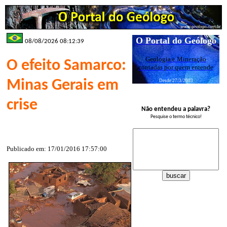
O Portal do Geólogo
08/08/2026 08:12:39
Geologia e Mineração
O efeito Samarco:
contadas por quem entende
Minas Gerais em
Desde 27/3/2003
crise
Não entendeu a palavra?
Pesquise o termo técnico!
Publicado em: 17/01/2016 17:57:00