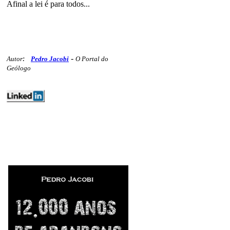
Afinal a lei é para todos...
-
Autor
:
Pedro Jacobi
O Portal do
Geólogo
editoriais ferrosos minex polemicos
313