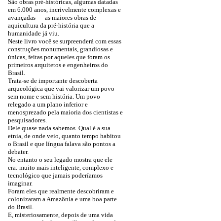
São obras pré-históricas, algumas datadas
em 6.000 anos, incrivelmente complexas e
avançadas — as maiores obras de
aquicultura da pré-história que a
humanidade já viu.
Neste livro você se surpreenderá com essas
construções monumentais, grandiosas e
únicas, feitas por aqueles que foram os
primeiros arquitetos e engenheiros do
Brasil.
Trata-se de importante descoberta
arqueológica que vai valorizar um povo
sem nome e sem história. Um povo
relegado a um plano inferior e
menosprezado pela maioria dos cientistas e
pesquisadores.
Dele quase nada sabemos. Qual é a sua
etnia, de onde veio, quanto tempo habitou
o Brasil e que língua falava são pontos a
debater.
No entanto o seu legado mostra que ele
era: muito mais inteligente, complexo e
tecnológico que jamais poderíamos
imaginar.
Foram eles que realmente descobriram e
colonizaram a Amazônia e uma boa parte
do Brasil.
E, misteriosamente, depois de uma vida