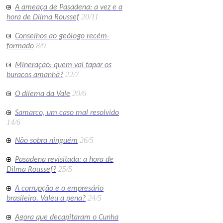
A ameaça de Pasadena: a vez e a
20/11
hora de Dilma Roussef
Conselhos ao geólogo recém-
8/9
formado
Mineração: quem vai tapar os
22/7
buracos amanhã?
20/6
O dilema da Vale
Samarco, um caso mal resolvido
14/6
26/5
Não sobra ninguém
Pasadena revisitada: a hora de
25/5
Dilma Roussef?
A corrupção e o empresário
24/5
brasileiro. Valeu a pena?
Agora que decapitaram o Cunha