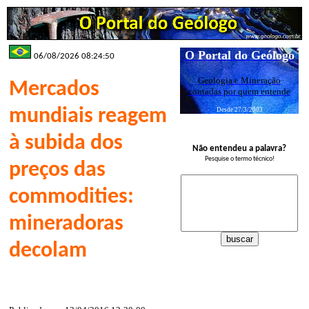
O Portal do Geólogo
06/08/2026 08:24:50
Geologia e Mineração
Mercados
contadas por quem entende
mundiais reagem
Desde 27/3/2003
à subida dos
Não entendeu a palavra?
Pesquise o termo técnico!
preços das
commodities:
mineradoras
decolam