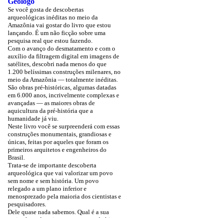
Geólogo
Se você gosta de descobertas
arqueológicas inéditas no meio da
Amazônia vai gostar do livro que estou
lançando. É um não ficção sobre uma
pesquisa real que estou fazendo.
Com o avanço do desmatamento e com o
auxílio da filtragem digital em imagens de
satélites, descobri nada menos do que
1.200 belíssimas construções milenares, no
meio da Amazônia — totalmente inéditas.
São obras pré-históricas, algumas datadas
em 6.000 anos, incrivelmente complexas e
avançadas — as maiores obras de
aquicultura da pré-história que a
humanidade já viu.
Neste livro você se surpreenderá com essas
construções monumentais, grandiosas e
únicas, feitas por aqueles que foram os
primeiros arquitetos e engenheiros do
Brasil.
Trata-se de importante descoberta
arqueológica que vai valorizar um povo
sem nome e sem história. Um povo
relegado a um plano inferior e
menosprezado pela maioria dos cientistas e
pesquisadores.
Dele quase nada sabemos. Qual é a sua