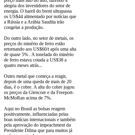
preço mais alto do ano, fazendo a
alegria dos investidores do setor de
energia. O barril do brent ultrapassa
os US$44 alimentado por notícias que
a Rússia e a Arábia Saudita irão
congelar a produção.
Do outro lado, no setor de metais, os
preços do minério de ferro estão
retornando aos US$60/t após uma alta
de quase 5% . A tonelada do minério
de ferro estava cotada a US$38 a
quatro meses atrás...
Outro metal que começa a reagir,
depois de uma queda de mais de 20
dias, é o cobre. A alta do cobre jogou
os preços da Glencore e da Freeport-
McMoRan acima de 7%.
Aqui no Brasil as bolsas reagem
positivamente, influenciadas pelas
boas notícias internacionais e também
pela aprovação do impeachment da
Presidente Dilma que para muitos já