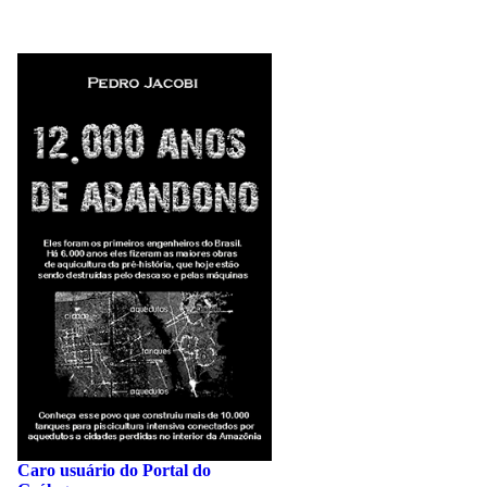
editoriais energia minex geologia
414
Caro usuário do Portal do