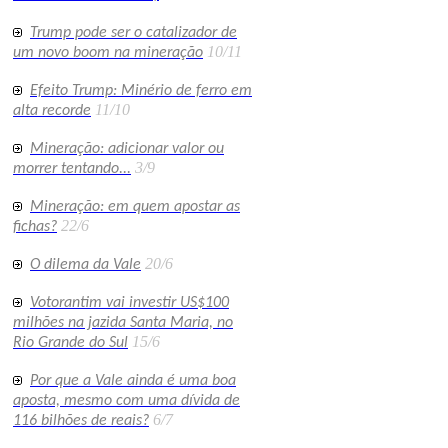
Trump pode ser o catalizador de
10/11
um novo boom na mineração
Efeito Trump: Minério de ferro em
11/10
alta recorde
Mineração: adicionar valor ou
3/9
morrer tentando...
Mineração: em quem apostar as
22/6
fichas?
20/6
O dilema da Vale
Votorantim vai investir US$100
milhões na jazida Santa Maria, no
15/6
Rio Grande do Sul
Por que a Vale ainda é uma boa
aposta, mesmo com uma dívida de
6/7
116 bilhões de reais?