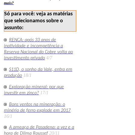
mais?
Só para você: veja as matérias
que selecionamos sobre o
assunto:
RENCA: após 33 anos de
inatividade e incompetência a
Reserva Nacional do Cobre volta ao
4/7
investimento privado
S11D, o sonho da Vale, entra em
18/1
produção
Exploração mineral: por que
17/1
investir em zinco?
Bons ventos na mineração: o
minério de ferro explode em 2017
16/1
A ameaça de Pasadena: a vez e a
20/11
hora de Dilma Roussef