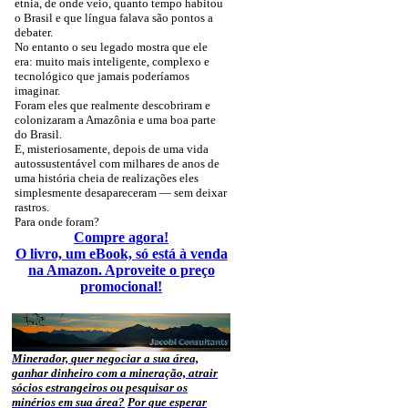
etnia, de onde veio, quanto tempo habitou
o Brasil e que língua falava são pontos a
debater.
No entanto o seu legado mostra que ele
era: muito mais inteligente, complexo e
tecnológico que jamais poderíamos
imaginar.
Foram eles que realmente descobriram e
colonizaram a Amazônia e uma boa parte
do Brasil.
E, misteriosamente, depois de uma vida
autossustentável com milhares de anos de
uma história cheia de realizações eles
simplesmente desapareceram — sem deixar
rastros.
Para onde foram?
Compre agora!
O livro, um eBook, só está à venda
na Amazon. Aproveite o preço
promocional!
Minerador, quer negociar a sua área,
ganhar dinheiro com a mineração, atrair
sócios estrangeiros ou pesquisar os
minérios em sua área?
Por que esperar