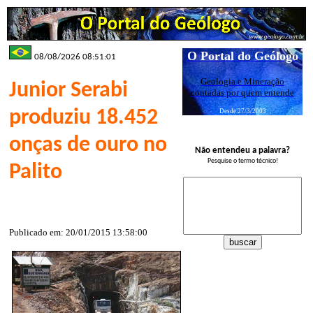
O Portal do Geólogo
08/08/2026 08:51:01
Geologia e Mineração
Junior Serabi
contadas por quem entende
produziu 18.452
Desde 27/3/2003
onças de ouro no
Não entendeu a palavra?
Pesquise o termo técnico!
Palito
Publicado em: 20/01/2015 13:58:00