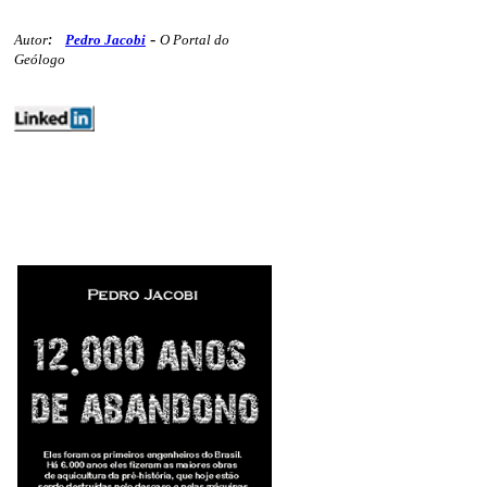
-
Autor
:
Pedro Jacobi
O Portal do
Geólogo
editoriais geologia minex mercados
483