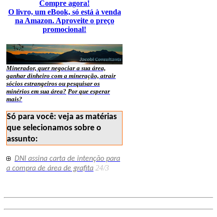
Compre agora!
O livro, um eBook, só está à venda
na Amazon. Aproveite o preço
promocional!
Minerador, quer negociar a sua área,
ganhar dinheiro com a mineração, atrair
sócios estrangeiros ou pesquisar os
minérios em sua área?
Por que esperar
mais?
Só para você: veja as matérias
que selecionamos sobre o
assunto:
DNI assina carta de intenção para
24/3
a compra de área de grafita