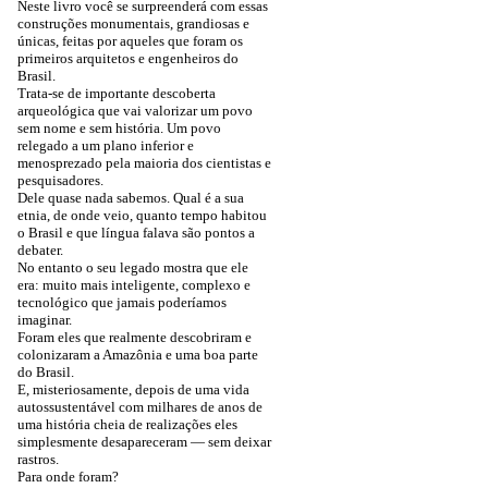
Neste livro você se surpreenderá com essas
construções monumentais, grandiosas e
únicas, feitas por aqueles que foram os
primeiros arquitetos e engenheiros do
Brasil.
Trata-se de importante descoberta
arqueológica que vai valorizar um povo
sem nome e sem história. Um povo
relegado a um plano inferior e
menosprezado pela maioria dos cientistas e
pesquisadores.
Dele quase nada sabemos. Qual é a sua
etnia, de onde veio, quanto tempo habitou
o Brasil e que língua falava são pontos a
debater.
No entanto o seu legado mostra que ele
era: muito mais inteligente, complexo e
tecnológico que jamais poderíamos
imaginar.
Foram eles que realmente descobriram e
colonizaram a Amazônia e uma boa parte
do Brasil.
E, misteriosamente, depois de uma vida
autossustentável com milhares de anos de
uma história cheia de realizações eles
simplesmente desapareceram — sem deixar
rastros.
Para onde foram?