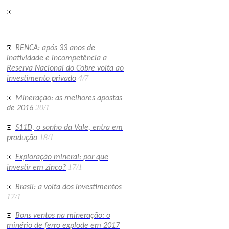
RENCA: após 33 anos de
inatividade e incompetência a
Reserva Nacional do Cobre volta ao
4/7
investimento privado
Mineração: as melhores apostas
20/1
de 2016
S11D, o sonho da Vale, entra em
18/1
produção
Exploração mineral: por que
17/1
investir em zinco?
Brasil: a volta dos investimentos
17/1
Bons ventos na mineração: o
minério de ferro explode em 2017