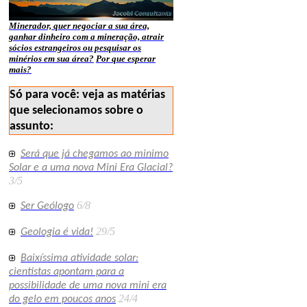
Minerador, quer negociar a sua área,
ganhar dinheiro com a mineração, atrair
sócios estrangeiros ou pesquisar os
minérios em sua área?
Por que esperar
mais?
Só para você: veja as matérias
que selecionamos sobre o
assunto:
Será que já chegamos ao minimo
Solar e a uma nova Mini Era Glacial?
3/5
6/8
Ser Geólogo
29/5
Geologia é vida!
Baixíssima atividade solar:
cientistas apontam para a
possibilidade de uma nova mini era
24/4
do gelo em poucos anos