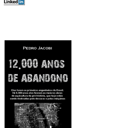
editoriais ferrosos mercados minex
553