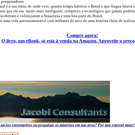
e pesquisadores.
al é a sua etnia, de onde veio, quanto tempo habitou o Brasil e que língua falava s
tra que ele era: muito mais inteligente, complexo e tecnológico que jamais poderí
scobriram e colonizaram a Amazônia e uma boa parte do Brasil.
de uma vida autossustentável com milhares de anos de uma história cheia de reali
Compre agora!
O livro, um eBook, só está à venda na Amazon. Aproveite o preç
sócios estrangeiros ou pesquisar os minérios em sua área?
Por que esperar mais?