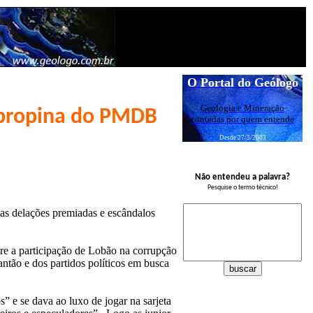
O Portal do Geólogo
Geologia e Mineração
 propina do PMDB
contadas por quem entende
Desde 27/3/2003
Não entendeu a palavra?
Pesquise o termo técnico!
s delações premiadas e escândalos
re a participação de Lobão na corrupção
antão e dos partidos políticos em busca
” e se dava ao luxo de jogar na sarjeta