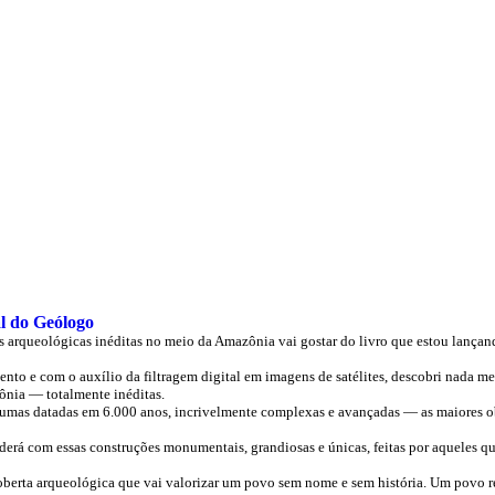
l do Geólogo
s arqueológicas inéditas no meio da Amazônia vai gostar do livro que estou lançan
o e com o auxílio da filtragem digital em imagens de satélites, descobri nada m
ônia — totalmente inéditas.
lgumas datadas em 6.000 anos, incrivelmente complexas e avançadas — as maiores ob
nderá com essas construções monumentais, grandiosas e únicas, feitas por aqueles qu
oberta arqueológica que vai valorizar um povo sem nome e sem história. Um povo 