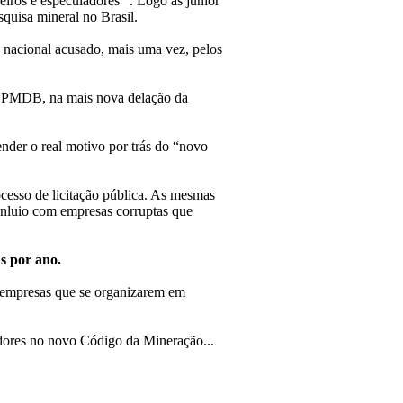
iros e especuladores” . Logo as junior
quisa mineral no Brasil.
a nacional acusado, mais uma vez, pelos
a o PMDB, na mais nova delação da
ender o real motivo por trás do “novo
cesso de licitação pública. As mesmas
onluio com empresas corruptas que
as por ano.
s empresas que se organizarem em
adores no novo Código da Mineração...