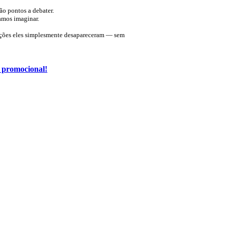
ão pontos a debater.
amos imaginar.
zações eles simplesmente desapareceram — sem
o promocional!