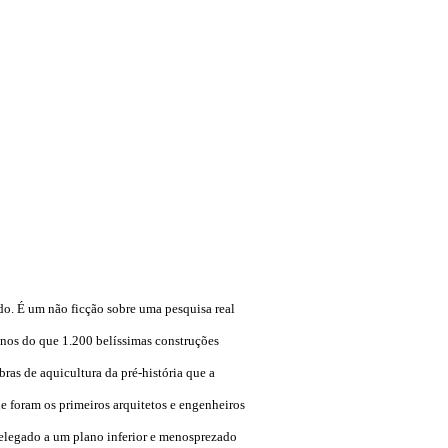
do. É um não ficção sobre uma pesquisa real
enos do que 1.200 belíssimas construções
ras de aquicultura da pré-história que a
e foram os primeiros arquitetos e engenheiros
relegado a um plano inferior e menosprezado