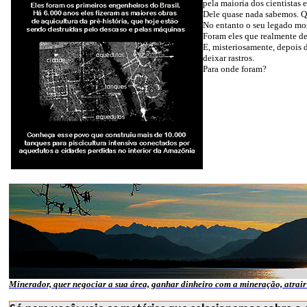
pela maioria dos cientistas 
Dele quase nada sabemos. Qu
No entanto o seu legado mos
Foram eles que realmente de
E, misteriosamente, depois 
deixar rastros.
Para onde foram?
Minerador, quer negociar a sua área, ganhar dinheiro com a mineração, atrair 