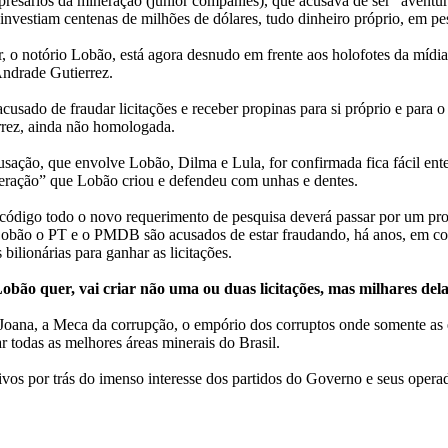
esários da mineração (junior companies), que acusava de ser “aventure
nvestiam centenas de milhões de dólares, tudo dinheiro próprio, em pes
r, o notório Lobão, está agora desnudo em frente aos holofotes da mídi
Andrade Gutierrez.
acusado de fraudar licitações e receber propinas para si próprio e par
rez, ainda não homologada.
cusação, que envolve Lobão, Dilma e Lula, for confirmada fica fácil ent
ração” que Lobão criou e defendeu com unhas e dentes.
código todo o novo requerimento de pesquisa deverá passar por um pro
 Lobão o PT e o PMDB são acusados de estar fraudando, há anos, em c
bilionárias para ganhar as licitações.
obão quer, vai criar não uma ou duas licitações, mas milhares del
ãe Joana, a Meca da corrupção, o empório dos corruptos onde somente a
 todas as melhores áreas minerais do Brasil.
ivos por trás do imenso interesse dos partidos do Governo e seus oper