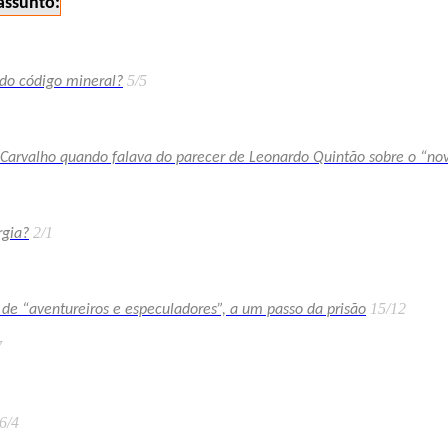
assunto:
5/5
do código mineral?
 Carvalho quando falava do parecer de Leonardo Quintão sobre o “n
2/1
rgia?
15/12
e “aventureiros e especuladores”, a um passo da prisão
7
6/4