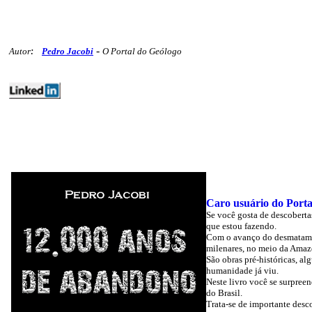
-
Autor
:
Pedro Jacobi
O Portal do Geólogo
editoriais geologia minex polemicos 490
Caro usuário do Porta
Se você gosta de descoberta
que estou fazendo.
Com o avanço do desmatament
milenares, no meio da Amaz
São obras pré-históricas, a
humanidade já viu.
Neste livro você se surpree
do Brasil.
Trata-se de importante desc