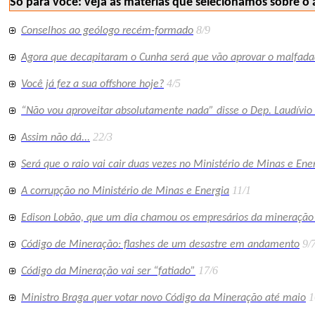
Só para você: veja as matérias que selecionamos sobre o 
8/9
Conselhos ao geólogo recém-formado
Agora que decapitaram o Cunha será que vão aprovar o malfada
4/5
Você já fez a sua offshore hoje?
“Não vou aproveitar absolutamente nada” disse o Dep. Laudívio
22/3
Assim não dá...
Será que o raio vai cair duas vezes no Ministério de Minas e Ene
11/1
A corrupção no Ministério de Minas e Energia
Edison Lobão, que um dia chamou os empresários da mineração d
9/
Código de Mineração: flashes de um desastre em andamento
17/6
Código da Mineração vai ser “fatiado”
1
Ministro Braga quer votar novo Código da Mineração até maio