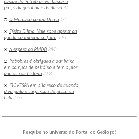
caixão da Petrobras:vai baixar o
4/4
preço da gasolina e do diesel
4/1
O Mercado contra Dilma
Efeito Dilma: Vale sobe apesar da
30/3
queda do minério de ferro
28/3
À espera do PMDB
Petrobras é obrigada a dar baixa
em campos de petróleo e tem o pior
22/3
ano de sua história
IBOVESPA em alta recorde quando
divulgada a suspensão de posse de
17/3
Lula
Pesquise no universo do Portal do Geólogo!