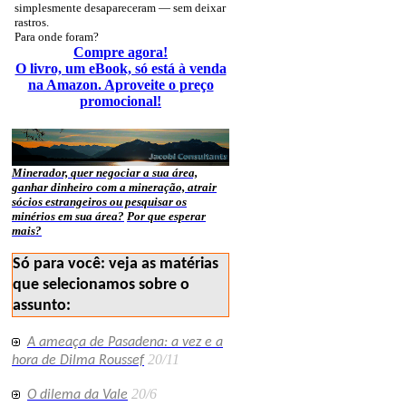
simplesmente desapareceram — sem deixar
rastros.
Para onde foram?
Compre agora!
O livro, um eBook, só está à venda
na Amazon. Aproveite o preço
promocional!
Minerador, quer negociar a sua área,
ganhar dinheiro com a mineração, atrair
sócios estrangeiros ou pesquisar os
minérios em sua área?
Por que esperar
mais?
Só para você: veja as matérias
que selecionamos sobre o
assunto:
A ameaça de Pasadena: a vez e a
20/11
hora de Dilma Roussef
20/6
O dilema da Vale