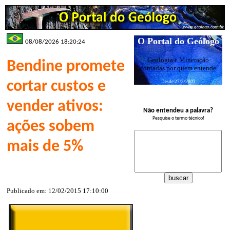
O Portal do Geólogo
08/08/2026 18:20:24
Geologia e Mineração
Bendine promete
contadas por quem entende
cortar custos e
Desde 27/3/2003
vender ativos:
Não entendeu a palavra?
Pesquise o termo técnico!
ações sobem
mais de 5%
Publicado em: 12/02/2015 17:10:00