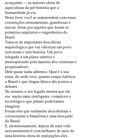
avançadas — as maiores obras de
aquicultura da pré-história que a
humanidade já viu.
Neste livro você se surpreenderá com essas
construções monumentais, grandiosas e
únicas, feitas por aqueles que foram os
primeiros arquitetos e engenheiros do
Brasil.
Trata-se de importante descoberta
arqueológica que vai valorizar um povo
sem nome e sem história. Um povo
relegado a um plano inferior e
menosprezado pela maioria dos cientistas e
pesquisadores.
Dele quase nada sabemos. Qual é a sua
etnia, de onde veio, quanto tempo habitou
o Brasil e que língua falava são pontos a
debater.
No entanto o seu legado mostra que ele
era: muito mais inteligente, complexo e
tecnológico que jamais poderíamos
imaginar.
Foram eles que realmente descobriram e
colonizaram a Amazônia e uma boa parte
do Brasil.
E, misteriosamente, depois de uma vida
autossustentável com milhares de anos de
uma história cheia de realizações eles