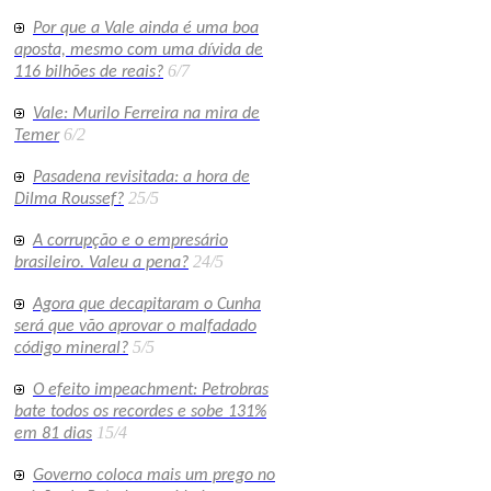
Por que a Vale ainda é uma boa
aposta, mesmo com uma dívida de
6/7
116 bilhões de reais?
Vale: Murilo Ferreira na mira de
6/2
Temer
Pasadena revisitada: a hora de
25/5
Dilma Roussef?
A corrupção e o empresário
24/5
brasileiro. Valeu a pena?
Agora que decapitaram o Cunha
será que vão aprovar o malfadado
5/5
código mineral?
O efeito impeachment: Petrobras
bate todos os recordes e sobe 131%
15/4
em 81 dias
Governo coloca mais um prego no