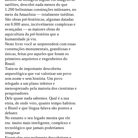
satélites, descobri nada menos do que
1.200 belíssimas construções milenares, no
meio da Amazônia — totalmente inéditas.
São obras pré-históricas, algumas datadas
em 6.000 anos, incrivelmente complexas e
avançadas — as maiores obras de
aquicultura da pré-história que a
humanidade já viu.
Neste livro você se surpreenderá com essas
construções monumentais, grandiosas e
únicas, feitas por aqueles que foram os
primeiros arquitetos e engenheiros do
Brasil.
Trata-se de importante descoberta
arqueológica que vai valorizar um povo
sem nome e sem história. Um povo
relegado a um plano inferior e
menosprezado pela maioria dos cientistas e
pesquisadores.
Dele quase nada sabemos. Qual é a sua
etnia, de onde veio, quanto tempo habitou
o Brasil e que língua falava são pontos a
debater.
No entanto o seu legado mostra que ele
era: muito mais inteligente, complexo e
tecnológico que jamais poderíamos
imaginar.
Foram eles que realmente descobriram e