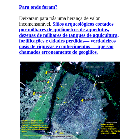
Para onde foram?
Deixaram para trás uma herança de valor
incomensurável.
Sítios arqueológicos cortados
por milhares de quilômetros de aquedutos,
dezenas de milhares de tanques de aquicultura,
fortificações e cidades perdidas— verdadeiros
oásis de riquezas e conhecimentos — que são
chamados erroneamente de geoglifos.