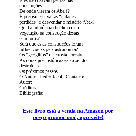
Eles não usavam pedras nas
construções
De onde vieram os Aba-í?
É preciso escavar as “cidades
perdidas” e desvendar o mistério Aba-í
Qual a influência do clima e da
vegetação na construção destas
estruturas?
Será que estas construções foram
influenciadas pela astronomia?
Os “geoglifos” e a crosta terrestre
As obras pré-históricas estão sendo
destruídas
Os próximos passos
O Autor – Pedro Jacobi Contate o
Autor:
Créditos
Bibliografia:
Este livro está à venda na Amazon por
preço promocional, aproveite!