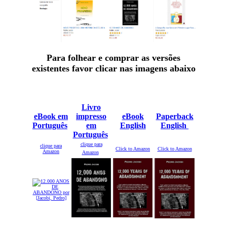
Para folhear e comprar as versões
existentes favor clicar nas imagens abaixo
Livro
eBook em
impresso
eBook
Paperback
Português
em
English
English
Português
clique para
clique para
Click to Amazon
Click to Amazon
Amazon
Amazon