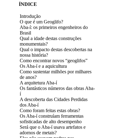
ÍNDICE
Introdução
O que é um Geoglifo?
Aba-í: os primeiros engenheiros do
Brasil
Qual a idade destas construções
monumentais?
Qual o impacto destas descobertas na
nossa história?
Como encontrar novos “geoglifos”
Os Aba-í e a aquicultura
Como sustentar milhões por milhares
de anos?
A arquitetura Aba-í
Os fantásticos números das obras Aba-
í
A descoberta das Cidades Perdidas
dos Aba-í
Como foram feitas estas obras?
Os Aba-í construíam ferramentas
sofisticadas de alto desempenho
Será que o Aba-í usava artefatos e
adornos de metais?